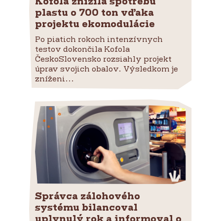
Kofola znížila spotrebu
plastu o 700 ton vďaka
projektu ekomodulácie
Po piatich rokoch intenzívnych
testov dokončila Kofola
ČeskoSlovensko rozsiahly projekt
úprav svojich obalov. Výsledkom je
zníženi...
Správca zálohového
systému bilancoval
uplynulý rok a informoval o