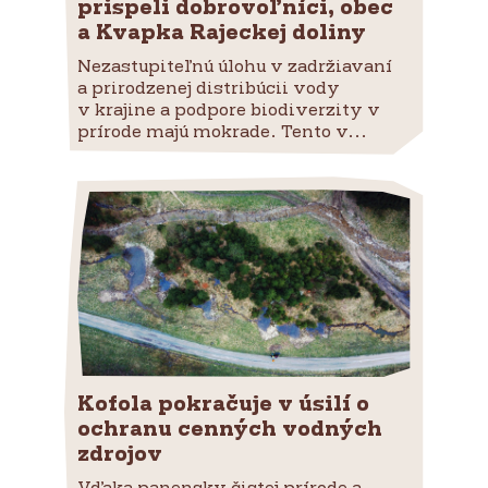
prispeli dobrovoľníci, obec
a Kvapka Rajeckej doliny
Nezastupiteľnú úlohu v zadržiavaní
a prirodzenej distribúcii vody
v krajine a podpore biodiverzity v
prírode majú mokrade. Tento v...
Kofola pokračuje v úsilí o
ochranu cenných vodných
zdrojov
Vďaka panensky čistej prírode a