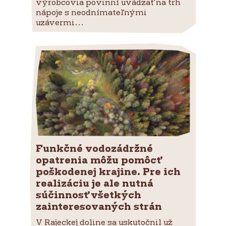
výrobcovia povinní uvádzať na trh
nápoje s neodnímateľnými
uzávermi...
Funkčné vodozádržné
opatrenia môžu pomôcť
poškodenej krajine. Pre ich
realizáciu je ale nutná
súčinnosť všetkých
zainteresovaných strán
V Rajeckej doline sa uskutočnil už