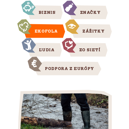
BIZNIS
ZNAČKY
EKOFOLA
ZÁŽITKY
ĽUDIA
ZO SIETÍ
PODPORA Z EURÓPY