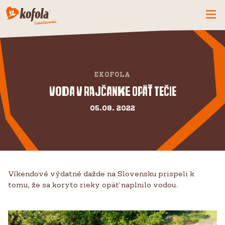
ČO MÁME NOVÉ
SPOZNAJ FIRMU
EKOFOLA
KOFOLA
Voda v Rajčanke opäť tečie
PRODUKTY
05.08. 2022
PRIDAJ SA K NÁM
BUĎME PARŤÁCI
KONTAKTY
Víkendové výdatné dažde na Slovensku prispeli k
tomu, že sa koryto rieky opäť naplnilo vodou.
CZ
SK
EN