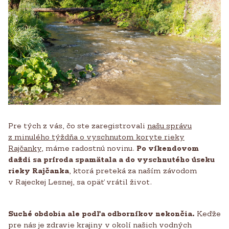
Pre tých z vás, čo ste zaregistrovali
našu správu
z minulého týždňa o vyschnutom koryte rieky
Rajčanky
, máme radostnú novinu.
Po víkendovom
daždi sa príroda spamätala a do vyschnutého úseku
rieky Rajčanka
, ktorá preteká za naším závodom
v Rajeckej Lesnej, sa opäť vrátil život.
Suché obdobia ale podľa odborníkov nekončia.
Keďže
pre nás je zdravie krajiny v okolí našich vodných