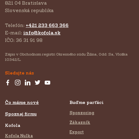
821 04 Bratislava
Slovenská republika
Telefón:
+421 233 663 366
E-mail:
info@kofola.sk
IČO: 36 31 91 98
Zápis v Obchodnom registri Okresného súdu Žilina, Odd: Sa, Vložka
10342/L.
Sledujte nás
Čo máme nové
Buďme parťáci
Sponzoring
Spoznaj firmu
Zákazník
Kofola
Export
Kofola Nulka