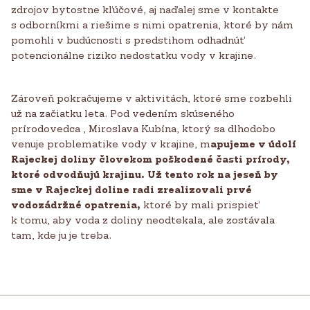
zdrojov bytostne kľúčové, aj naďalej sme v kontakte
s odborníkmi a riešime s nimi opatrenia, ktoré by nám
pomohli v budúcnosti s predstihom odhadnúť
potencionálne riziko nedostatku vody v krajine.
Zároveň pokračujeme v aktivitách, ktoré sme rozbehli
už na začiatku leta. Pod vedením skúseného
prírodovedca , Miroslava Kubína, ktorý sa dlhodobo
venuje problematike vody v krajine, m
apujeme v údolí
Rajeckej doliny človekom poškodené časti prírody,
ktoré odvodňujú krajinu. Už tento rok na jeseň by
sme v Rajeckej doline radi zrealizovali prvé
vodozádržné opatrenia,
ktoré by mali prispieť
k tomu, aby voda z doliny neodtekala, ale zostávala
tam, kde ju je treba.