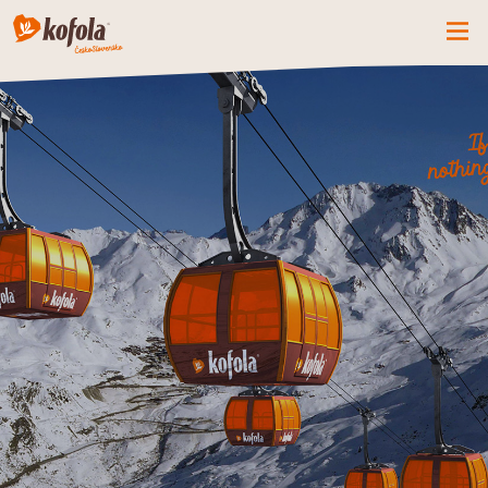
ČO MÁME NOVÉ
SPOZNAJ FIRMU
KOFOLA
PRODUKTY
PRIDAJ SA K NÁM
BUĎME PARŤÁCI
KONTAKTY
CZ
SK
EN