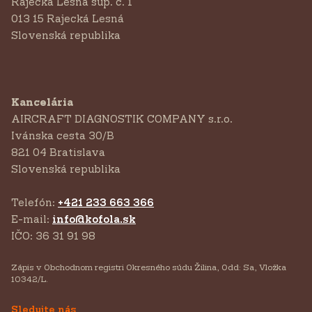
Rajecká Lesná súp. č. 1
013 15 Rajecká Lesná
Slovenská republika
Kancelária
AIRCRAFT DIAGNOSTIK COMPANY s.r.o.
‍Ivánska cesta 30/B
821 04 Bratislava
Slovenská republika
Telefón:
+421 233 663 366
E-mail:
info@kofola.sk
IČO: 36 31 91 98
Zápis v Obchodnom registri Okresného súdu Žilina, Odd: Sa, Vložka
10342/L.
Sledujte nás