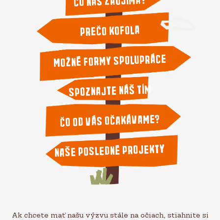
Čo nás zaujíma?
Prečo Kofola
Možné formy spolupráce
Spoznajte náš tím
Čo od vás očakávame?
Naše posledné projekty
Ak chcete mať našu výzvu stále na očiach, stiahnite si