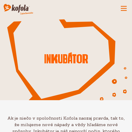
ČO MÁME NOVÉ
SPOZNAJ FIRMU
KOFOLA
Inkubátor
PRODUKTY
PRIDAJ SA K NÁM
BUĎME PARŤÁCI
KONTAKTY
Ak je niečo v spoločnosti Kofola naozaj pravda, tak to,
že milujeme nové nápady a vždy hľadáme nové
CZ
SK
EN
spôsoby. Inkubátor je náš najnovší počin, ktorého