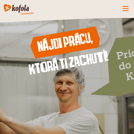
ČO MÁME NOVÉ
Nájdi prácu,
SPOZNAJ FIRMU
KOFOLA
ktorá ti zachutí!
PRODUKTY
PRIDAJ SA K NÁM
BUĎME PARŤÁCI
KONTAKTY
CZ
SK
EN