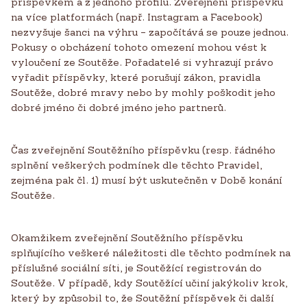
příspěvkem a z jednoho profilu. Zveřejnění příspěvku
na více platformách (např. Instagram a Facebook)
nezvyšuje šanci na výhru – započítává se pouze jednou.
Pokusy o obcházení tohoto omezení mohou vést k
vyloučení ze Soutěže. Pořadatelé si vyhrazují právo
vyřadit příspěvky, které porušují zákon, pravidla
Soutěže, dobré mravy nebo by mohly poškodit jeho
dobré jméno či dobré jméno jeho partnerů.
Čas zveřejnění Soutěžního příspěvku (resp. řádného
splnění veškerých podmínek dle těchto Pravidel,
zejména pak čl. 1) musí být uskutečněn v Době konání
Soutěže.
Okamžikem zveřejnění Soutěžního příspěvku
splňujícího veškeré náležitosti dle těchto podmínek na
příslušné sociální síti, je Soutěžící registrován do
Soutěže. V případě, kdy Soutěžící učiní jakýkoliv krok,
který by způsobil to, že Soutěžní příspěvek či další