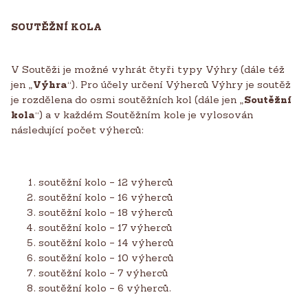
SOUTĚŽNÍ KOLA
V Soutěži je možné vyhrát čtyři typy Výhry (dále též
jen „
Výhra
“). Pro účely určení Výherců Výhry je soutěž
je rozdělena do osmi soutěžních kol (dále jen „
Soutěžní
kola
“) a v každém Soutěžním kole je vylosován
následující počet výherců:
soutěžní kolo – 12 výherců
soutěžní kolo – 16 výherců
soutěžní kolo – 18 výherců
soutěžní kolo – 17 výherců
soutěžní kolo – 14 výherců
soutěžní kolo – 10 výherců
soutěžní kolo – 7 výherců
soutěžní kolo – 6 výherců.