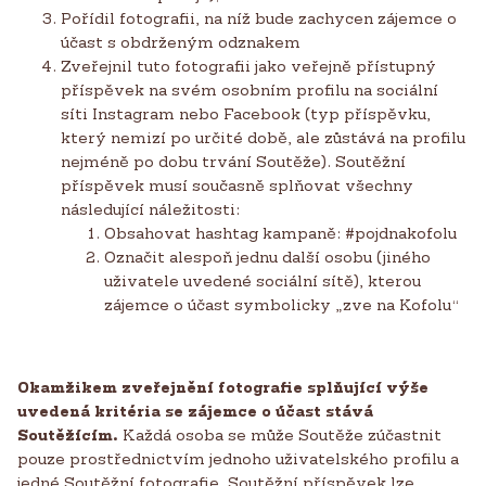
Pořídil fotografii, na níž bude zachycen zájemce o
účast s obdrženým odznakem
Zveřejnil tuto fotografii jako veřejně přístupný
příspěvek na svém osobním profilu na sociální
síti Instagram nebo Facebook (typ příspěvku,
který nemizí po určité době, ale zůstává na profilu
nejméně po dobu trvání Soutěže). Soutěžní
příspěvek musí současně splňovat všechny
následující náležitosti:
Obsahovat hashtag kampaně: #pojdnakofolu
Označit alespoň jednu další osobu (jiného
uživatele uvedené sociální sítě), kterou
zájemce o účast symbolicky „zve na Kofolu“
Okamžikem zveřejnění fotografie splňující výše
uvedená kritéria se zájemce o účast stává
Soutěžícím.
Každá osoba se může Soutěže zúčastnit
pouze prostřednictvím jednoho uživatelského profilu a
jedné Soutěžní fotografie. Soutěžní příspěvek lze