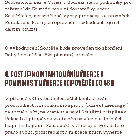
Soutěžících, než je Výher v Soutěži, nebo podmínky pro
zařazení do Soutěže nesplní dostatečný počet
Soutěžících, nerozdělené Výhry propadají ve prospěch
Pořadatelů, kteří jsou oprávněni rozhodnout o jejich
dalším použití.
O vyhodnocení Soutěže bude proveden po skončení
Doby konání Soutěže písemný protokol.
4. POSTUP KONTAKTOVÁNÍ VÝHERCE A
POVINNOST VÝHERCE ODPOVĚDĚT DO 48 H
V případě výhry bude Soutěžící kontaktován
prostřednictvím soukromé zprávy („
direct message
“)
na sociální síti, na které zveřejnil Soutěžní příspěvek.
Pokud byl příspěvek zveřejněn na více platformách
(např. Instagram i Facebook), vyhrazují si Pořadatelé
právo zvolit, prostřednictvím které z nich Výherce