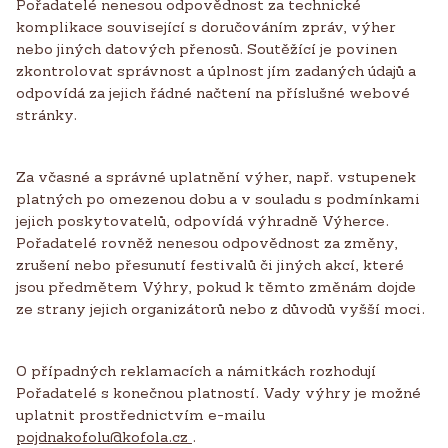
Pořadatelé nenesou odpovědnost za technické
komplikace související s doručováním zpráv, výher
nebo jiných datových přenosů. Soutěžící je povinen
zkontrolovat správnost a úplnost jím zadaných údajů a
odpovídá za jejich řádné načtení na příslušné webové
stránky.
Za včasné a správné uplatnění výher, např. vstupenek
platných po omezenou dobu a v souladu s podmínkami
jejich poskytovatelů, odpovídá výhradně Výherce.
Pořadatelé rovněž nenesou odpovědnost za změny,
zrušení nebo přesunutí festivalů či jiných akcí, které
jsou předmětem Výhry, pokud k těmto změnám dojde
ze strany jejich organizátorů nebo z důvodů vyšší moci.
O případných reklamacích a námitkách rozhodují
Pořadatelé s konečnou platností. Vady výhry je možné
uplatnit prostřednictvím e-mailu
pojdnakofolu@kofola.cz
.