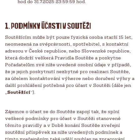
hod do 31.7.2025 23:59:59 hod.
1. PODMÍNKY ÚČASTI V SOUTĚŽI
Soutěžícím může být pouze fyzická osoba starší 15 let,
neomezená na svéprávnosti, spotřebitel, s kontaktní
adresou v České republice, nebo Slovenské republice,
která dodrží veškerá Pravidla Soutěže a poskytne
Pořadatelům své níže uvedené osobní údaje v případě,
že je jejich poskytnutí nezbytné pro realizaci Soutěže,
za účelem kontaktování výherce nebo doručení výhry a
další prohlášení potřebná pro účast v Soutěži (dále jen
„
Soutěžící
“).
Zájemce o účast se do Soutěže zapojí tak, že splní
veškeré podmínky pro účast v Soutěži stanovené
těmito pravidly a v Době konání Soutěže zveřejní
soutěžní příspěvek za níže uvedených podmínek a
tímto zveřejněním také udělí souhlas se zpracování