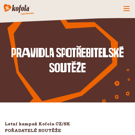
ČO MÁME NOVÉ
SPOZNAJ FIRMU
KOFOLA
PRAVIDLA SPOTŘEBITELSKÉ
PRODUKTY
SOUTĚŽE
PRIDAJ SA K NÁM
BUĎME PARŤÁCI
KONTAKTY
Letní kampaň Kofola CZ/SK
POŘADATELÉ SOUTĚŽE
CZ
SK
EN