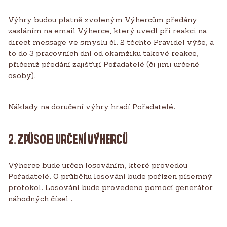
Výhry budou platně zvoleným Výhercům předány
zasláním na email Výherce, který uvedl při reakci na
direct message ve smyslu čl. 2 těchto Pravidel výše, a
to do 3 pracovních dní od okamžiku takové reakce,
přičemž předání zajišťují Pořadatelé (či jimi určené
osoby).
Náklady na doručení výhry hradí Pořadatelé.
2. ZPŮSOB URČENÍ VÝHERCŮ
Výherce bude určen losováním, které provedou
Pořadatelé. O průběhu losování bude pořízen písemný
protokol. Losování bude provedeno pomocí generátor
náhodných čísel .