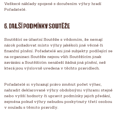
Veškeré náklady spojené s doručením výhry hradí
Pořadatelé.
6. DALŠÍ PODMÍNKY SOUTĚŽE
Soutěžící se účastní Soutěže s vědomím, že nemají
nárok požadovat místo výhry jakékoli jiné věcné či
finanční plnění. Pořadatelé ani jiné subjekty podílející se
na organizaci Soutěže nejsou vůči Soutěžícím jinak
zavázáni a Soutěžícím nenáleží žádná jiná plnění, než
která jsou výslovně uvedena v těchto pravidlech.
Pořadatelé si vyhrazují právo změnit počet výher,
nahradit deklarované výhry obdobnými výhrami stejné
nebo vyšší hodnoty či upravit podmínky jejich předání,
zejména pokud výhry nebudou poskytnuty třetí osobou
v souladu s těmito pravidly.