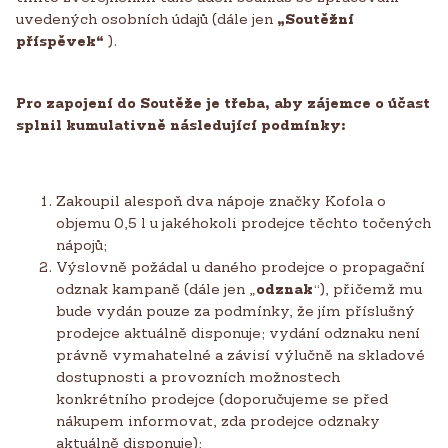
uvedených osobních údajů (dále jen
„Soutěžní
příspěvek“
).
Pro zapojení do Soutěže je třeba, aby zájemce o účast
splnil kumulativně následující podmínky:
Zakoupil alespoň dva nápoje značky Kofola o
objemu 0,5 l u jakéhokoli prodejce těchto točených
nápojů;
Výslovně požádal u daného prodejce o propagační
odznak kampaně (dále jen „
odznak
“), přičemž mu
bude vydán pouze za podmínky, že jím příslušný
prodejce aktuálně disponuje; vydání odznaku není
právně vymahatelné a závisí výlučně na skladové
dostupnosti a provozních možnostech
konkrétního prodejce (doporučujeme se před
nákupem informovat, zda prodejce odznaky
aktuálně disponuje);