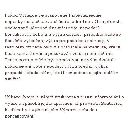
Pokud Výherce ve stanovené lhůtě nereaguje,
neposkytne požadované údaje, odmítne výhru převzít,
opakovaně (alespoň dvakrát) se jej nepodaří
kontaktovat nebo mu výhru doručit, případně bude ze
Soutěže vyloučen, výhra propadá bez náhrady. V
takovém případě osloví Pořadatelé náhradníka, který
bude kontaktován a posuzován ve stejném režimu.
Tento postup může být zopakován nejvýše dvakrát –
pokud se ani poté nepodaří výhru předat, výhra
propadá Pořadatelům, kteří rozhodnou o jejím dalším
využití.
Výherci budou v rámci soukromé zprávy informováni o
výhře a způsobu jejího uplatnění či převzetí. Soutěžící,
kteří nebyli vybráni jako Výherci, nebudou
kontaktováni.