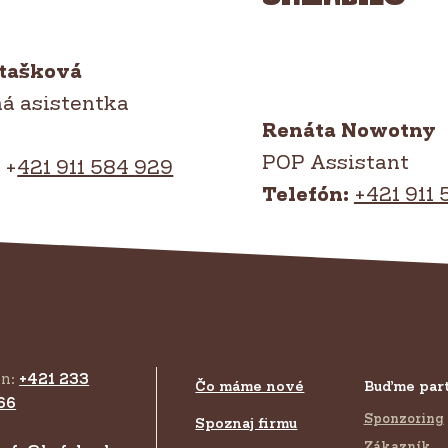
jtašková
á asistentka
Renáta Nowotny
POP Assistant
:
+
421 911 584 929
Telefón:
+421 911 
ón:
+421 233
Čo máme nové
Buďme par
66
Sponzoring
Spoznaj firmu
Zákazník