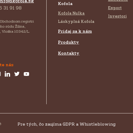
info@kofola.sk
Kofola
6 31 91 98
Export
Kofola Nulka
Investori
 Obchodnom registri
Láskyplná Kofola
ho súdu Žilina,
Pridaj sa k nám
, Vložka 10342/L.
Produkty
Kontakty
te nás
é
Pre tých, čo zaujíma GDPR a Whistleblowing