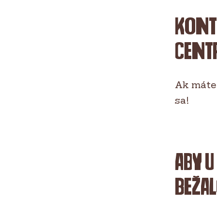
Kont
cent
Ak máte 
sa!
Aby u
bežal