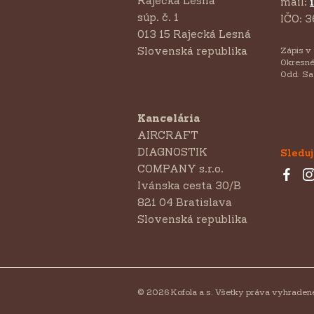
Rajecká Lesná
mail:
súp. č. 1
IČO: 3
013 15 Rajecká Lesná
Slovenská republika
Zápis v
Okresné
Odd: Sa
Kancelária
AIRCRAFT
DIAGNOSTIK
Sleduj
COMPANY s.r.o.
‍Ivánska cesta 30/B
821 04 Bratislava
Slovenská republika
© 2026 Kofola a.s. Všetky práva vyhraden