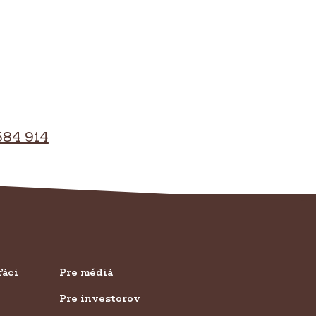
584 914
ťáci
Pre médiá
Pre investorov