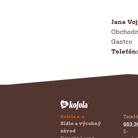
Jana Vo
Obchodn
Gastro
Telefón
Kofola a. s.
Telef
Sídlo a výrobný
663 3
závod
E-