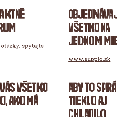
aktné
Objednáva
rum
všetko na
jednom mi
otázky, spýtajte
www.supplo.sk
 vás všetko
Aby to spr
o, ako má
tieklo aj
chladilo