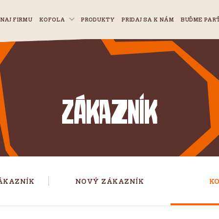
NAJ FIRMU
KOFOLA
PRODUKTY
PRIDAJ SA K NÁM
BUĎME PAR
Zákazník
ÁKAZNÍK
NOVÝ ZÁKAZNÍK
K