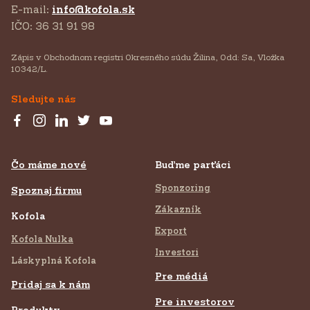
E-mail:
info@kofola.sk
IČO: 36 31 91 98
Zápis v Obchodnom registri Okresného súdu Žilina, Odd: Sa, Vložka
10342/L.
Sledujte nás
Čo máme nové
Buďme parťáci
Sponzoring
Spoznaj firmu
Zákazník
Kofola
Export
Kofola Nulka
Investori
Láskyplná Kofola
Pre médiá
Pridaj sa k nám
Pre investorov
Produkty