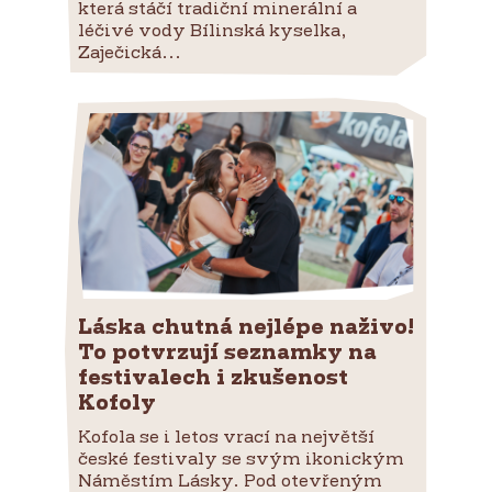
která stáčí tradiční minerální a
léčivé vody Bílinská kyselka,
Zaječická...
Láska chutná nejlépe naživo!
To potvrzují seznamky na
festivalech i zkušenost
Kofoly
Kofola se i letos vrací na největší
české festivaly se svým ikonickým
Náměstím Lásky. Pod otevřeným