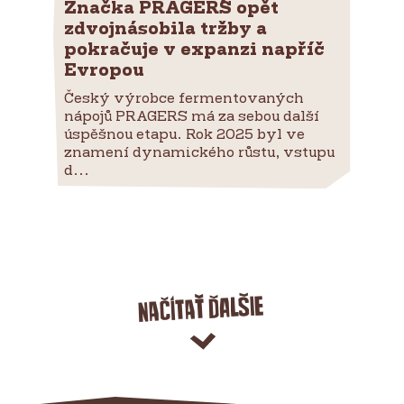
Značka PRAGER´S opět
zdvojnásobila tržby a
pokračuje v expanzi napříč
Evropou
Český výrobce fermentovaných
nápojů PRAGER´S má za sebou další
úspěšnou etapu. Rok 2025 byl ve
znamení dynamického růstu, vstupu
d...
Načítať ďalšie