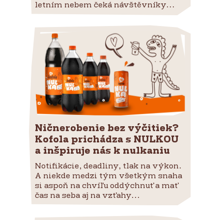
letním nebem čeká návštěvníky...
Ničnerobenie bez výčitiek?
Kofola prichádza s NULKOU
a inšpiruje nás k nulkaniu
Notifikácie, deadliny, tlak na výkon.
A niekde medzi tým všetkým snaha
si aspoň na chvíľu oddýchnuť a mať
čas na seba aj na vzťahy...