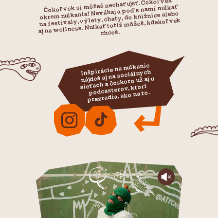
Čokoľvek si môžeš nechať ujsť. Čokoľvek
okrem nulkania! Neváhaj a poď s nami nulkať
na festivaly, výlety, chaty, do knižnice alebo
aj na wellness. Nulkať totiž môžeš, kdekoľvek
chceš.
Inšpirácie na nulkanie
nájdeš aj na sociálnych
sieťach a čoskoro už aj u
podcasterov, ktorí
prezradia, ako na to.