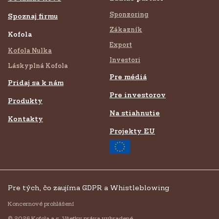
Sponzoring
Spoznaj firmu
Zákazník
Kofola
Export
Kofola Nulka
Investori
Láskyplná Kofola
Pre médiá
Pridaj sa k nám
Pre investorov
Produkty
Na stiahnutie
Kontakty
Projekty EU
Pre tých, čo zaujíma GDPR a Whistleblowing
Koncernové prohlášení
© 2026 Kofola a.s. Všetky práva vyhradené