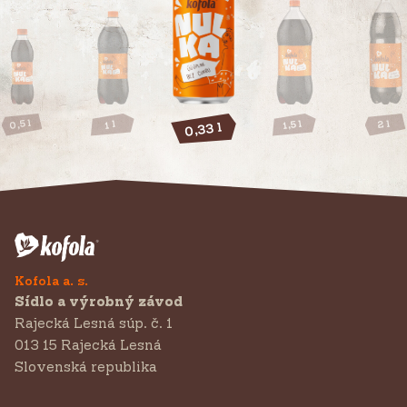
0,5 l
2 l
1,5 l
1 l
0,33 l
Kofola a. s.
Sídlo a výrobný závod
Rajecká Lesná súp. č. 1
013 15 Rajecká Lesná
Slovenská republika