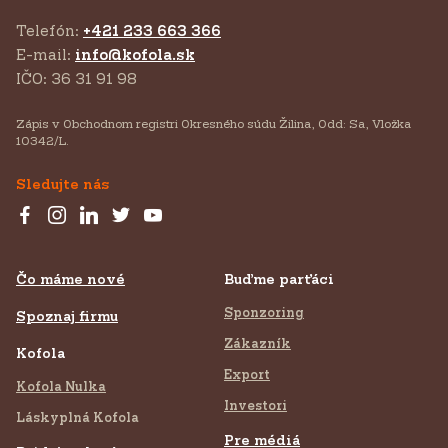
Telefón:
+421 233 663 366
E-mail:
info@kofola.sk
IČO: 36 31 91 98
Zápis v Obchodnom registri Okresného súdu Žilina, Odd: Sa, Vložka
10342/L.
Sledujte nás
Čo máme nové
Buďme parťáci
Sponzoring
Spoznaj firmu
Zákazník
Kofola
Export
Kofola Nulka
Investori
Láskyplná Kofola
Pre médiá