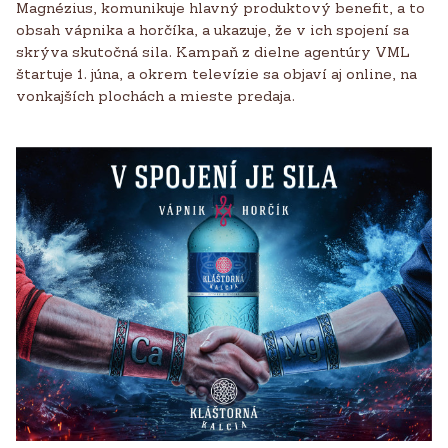
Magnézius, komunikuje hlavný produktový benefit, a to
obsah vápnika a horčíka, a ukazuje, že v ich spojení sa
skrýva skutočná sila. Kampaň z dielne agentúry VML
štartuje 1. júna, a okrem televízie sa objaví aj online, na
vonkajších plochách a mieste predaja.