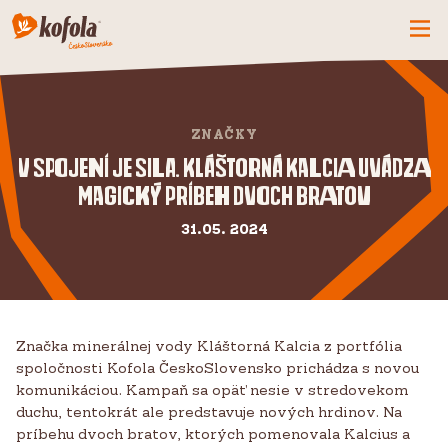
ČO MÁME NOVÉ
SPOZNAJ FIRMU
ZNAČKY
KOFOLA
V spojení je sila. Kláštorná Kalcia uvádza
magický príbeh dvoch bratov
PRODUKTY
PRIDAJ SA K NÁM
31.05. 2024
BUĎME PARŤÁCI
KONTAKTY
Značka minerálnej vody Kláštorná Kalcia z portfólia
spoločnosti Kofola ČeskoSlovensko prichádza s novou
komunikáciou. Kampaň sa opäť nesie v stredovekom
duchu, tentokrát ale predstavuje nových hrdinov. Na
príbehu dvoch bratov, ktorých pomenovala Kalcius a
CZ
SK
EN