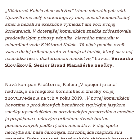
„Kláštorná Kalcia chce zahýbať trhom minerálnych vôd.
Upravili sme celý marketingový mix, zmenili komunikačný
smer a nebáli sa exekučne vymedziť ani voči svojej
konkurencii. V doterajšej komunikácii značka zdôrazňovala
predovšetkým prínosy vápnika, hlavného minerálu v
minerálnej vode Kláštorná Kalcia. Tá však ponúka oveľa
viac a do jej príbehu preto vstupuje aj horčík, ktorý sa v nej
nachádza tiež v dostatočnom množstve,“
hovorí
Veronika
Slováková, Senior Brand Manažérka značky.
Nová kampaň Kláštornej Kalcia „V spojení je sila“
nadväzuje na magickú komunikáciu značky od jej
znovuuvedenia na trh v roku 2019.
„V novej komunikácii
hovoríme o produktových benefitoch typickým jazykom
značky vyznačujúcim sa stredovekým prostredím a emočne
ju prepájame s pútavým príbehom dvoch bratov
pomenovaných podľa týchto minerálov. V deji spotu
nechýba ani naša čarodejka, zosobňujúca magickú silu
prameňa. Práve ona je tá, ktorá nabáda obidvoch bratov už