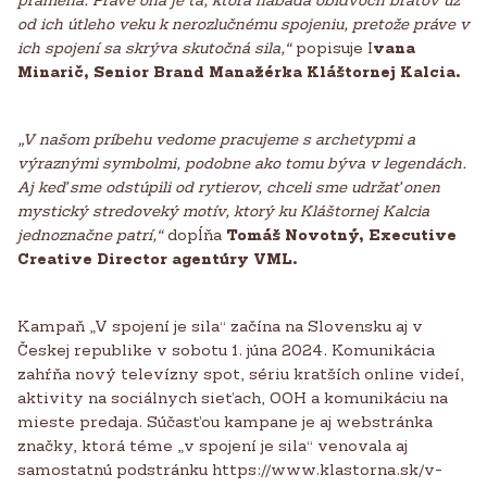
od ich útleho veku k nerozlučnému spojeniu, pretože práve v
ich spojení sa skrýva skutočná sila,“
popisuje I
vana
Minarič, Senior Brand Manažérka Kláštornej Kalcia.
„V našom príbehu vedome pracujeme s archetypmi a
výraznými symbolmi, podobne ako tomu býva v legendách.
Aj keď sme odstúpili od rytierov, chceli sme udržať onen
mystický stredoveký motív, ktorý ku Kláštornej Kalcia
jednoznačne patrí,“
dopĺňa
Tomáš Novotný, Executive
Creative Director agentúry VML.
Kampaň „V spojení je sila“ začína na Slovensku aj v
Českej republike v sobotu 1. júna 2024. Komunikácia
zahŕňa nový televízny spot, sériu kratších online videí,
aktivity na sociálnych sieťach, OOH a komunikáciu na
mieste predaja. Súčasťou kampane je aj webstránka
značky, ktorá téme „v spojení je sila“ venovala aj
samostatnú podstránku https://www.klastorna.sk/v-