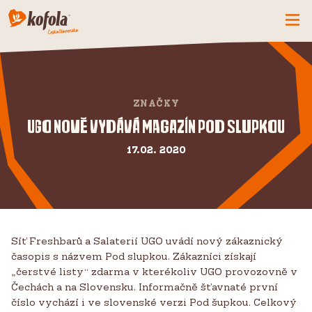
ČO MÁME NOVÉ
SPOZNAJ FIRMU
ZNAČKY
KOFOLA
UGO nově vydává magazín Pod slupkou
PRODUKTY
17.02. 2020
PRIDAJ SA K NÁM
BUĎME PARŤÁCI
KONTAKTY
Síť Freshbarů a Salaterií UGO uvádí nový zákaznický
časopis s názvem Pod slupkou. Zákazníci získají
„čerstvé listy“ zdarma v kterékoliv UGO provozovně v
Čechách a na Slovensku. Informačně šťavnaté první
číslo vychází i ve slovenské verzi Pod šupkou. Celkový
CZ
SK
EN