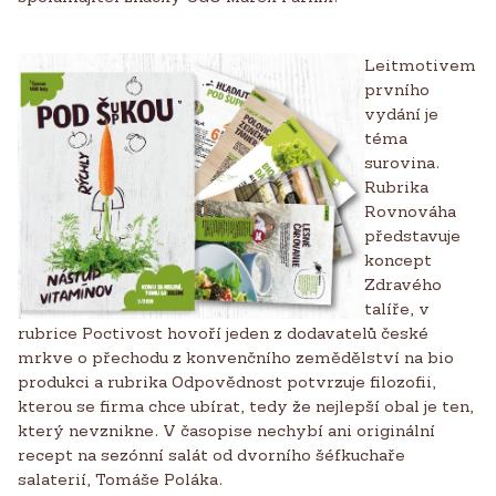
Leitmotivem
prvního
vydání je
téma
surovina.
Rubrika
Rovnováha
představuje
koncept
Zdravého
talíře, v
rubrice Poctivost hovoří jeden z dodavatelů české
mrkve o přechodu z konvenčního zemědělství na bio
produkci a rubrika Odpovědnost potvrzuje filozofii,
kterou se firma chce ubírat, tedy že nejlepší obal je ten,
který nevznikne. V časopise nechybí ani originální
recept na sezónní salát od dvorního šéfkuchaře
salaterií, Tomáše Poláka.