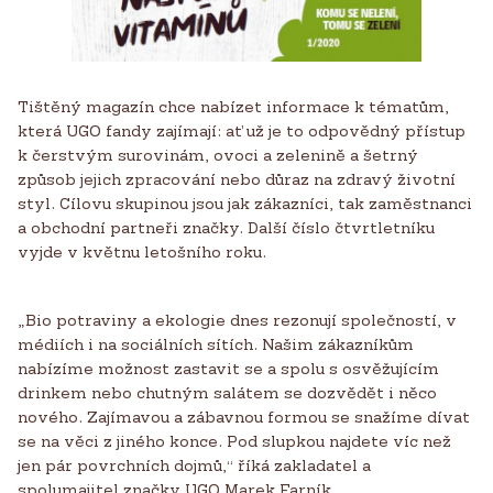
Tištěný magazín chce nabízet informace k tématům,
která UGO fandy zajímají: ať už je to odpovědný přístup
k čerstvým surovinám, ovoci a zelenině a šetrný
způsob jejich zpracování nebo důraz na zdravý životní
styl. Cílovu skupinou jsou jak zákazníci, tak zaměstnanci
a obchodní partneři značky. Další číslo čtvrtletníku
vyjde v květnu letošního roku.
„Bio potraviny a ekologie dnes rezonují společností, v
médiích i na sociálních sítích. Našim zákazníkům
nabízíme možnost zastavit se a spolu s osvěžujícím
drinkem nebo chutným salátem se dozvědět i něco
nového. Zajímavou a zábavnou formou se snažíme dívat
se na věci z jiného konce. Pod slupkou najdete víc než
jen pár povrchních dojmů,“ říká zakladatel a
spolumajitel značky UGO Marek Farník.