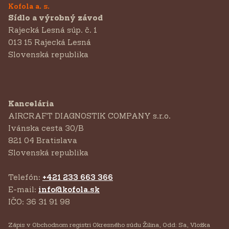
Kofola a. s.
Sídlo a výrobný závod
Rajecká Lesná súp. č. 1
013 15 Rajecká Lesná
Slovenská republika
Kancelária
AIRCRAFT DIAGNOSTIK COMPANY s.r.o.
‍Ivánska cesta 30/B
821 04 Bratislava
Slovenská republika
Telefón:
+421 233 663 366
E-mail:
info@kofola.sk
IČO: 36 31 91 98
Zápis v Obchodnom registri Okresného súdu Žilina, Odd: Sa, Vložka