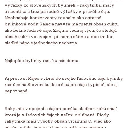
výťažky zo slovenských byliniek – rakytníka, mäty
a nechtíka a tiež prírodné výťažky z pravého čaju.
Neobsahuje konzervanty rovnako ako ostatné
bylinkové vody Rajec a navyše má menší obsah cukru
ako bežné ľadové čaje. Zaujme teda aj tých, čo sledujú
obsah cukru vo svojom pitnom režime alebo im len
sladké nápoje jednoducho nechutia.
Najlepšie bylinky rastú u nás doma
Aj preto si Rajec vybral do svojho ľadového čaju bylinky
rastúce na Slovensku, ktoré sú pre čaje typické, ale aj
nepoznané.
Rakytník v spojení s čajom ponúka sladko-trpkú chuť,
ktorá je v ľadových čajoch veľmi obľúbená. Plody
rakytníka majú vysoký obsah vitamínu C, viac ako
citrón, vďaka čomu sa hojne využíva na podporu