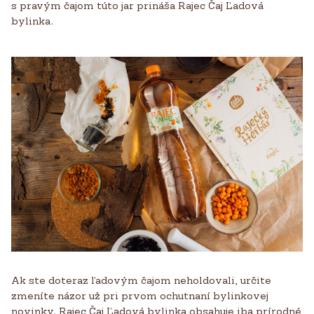
s pravým čajom túto jar prináša Rajec Čaj Ľadová
bylinka.
Ak ste doteraz ľadovým čajom neholdovali, určite
zmeníte názor už pri prvom ochutnaní bylinkovej
novinky. Rajec Čaj Ľadová bylinka obsahuje iba prírodné