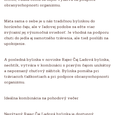
obranyschopnosti organizmu.
Mäta sama o sebe je u nás tradičnou bylinkou do
horúceho čaju, ale v ľadovej podobe sa ešte viac
zvýrazní jej výnimočná sviežosť. Je vhodná na podporu
chuti do jedla aj samotného trávenia, ale tiež poslúži na
upokojenie.
A posledná bylinka v novinke Rajec Čaj Ľadová bylinka,
nechtík, vytvára v kombinácii s pravým čajom unikátny
a nepoznaný chuťový zážitok. Bylinka pomáha pri
tráviacich ťažkostiach a pri podpore obranyschopnosti
organizmu.
Ideálna kombinácia na pohodový večer
Nesýtený Rajec Čaj Ľadová bylinka je dostupný