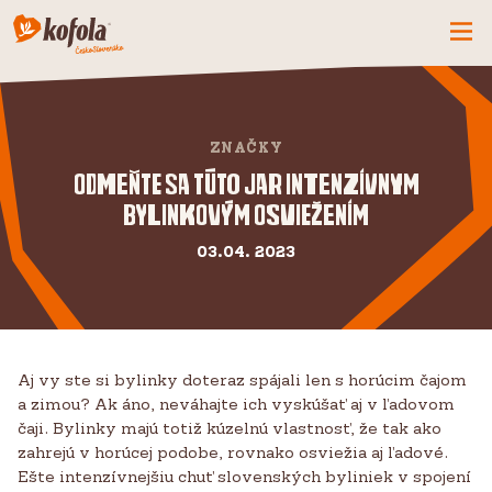
ČO MÁME NOVÉ
SPOZNAJ FIRMU
ZNAČKY
KOFOLA
Odmeňte sa túto jar intenzívnym
bylinkovým osviežením
PRODUKTY
PRIDAJ SA K NÁM
03.04. 2023
BUĎME PARŤÁCI
KONTAKTY
Aj vy ste si bylinky doteraz spájali len s horúcim čajom
a zimou? Ak áno, neváhajte ich vyskúšať aj v ľadovom
čaji. Bylinky majú totiž kúzelnú vlastnosť, že tak ako
zahrejú v horúcej podobe, rovnako osviežia aj ľadové.
Ešte intenzívnejšiu chuť slovenských byliniek v spojení
CZ
SK
EN