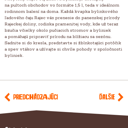
na pultoch obchodov vo formáte 1,5 l, teda v ideálnom
rodinnom balení na doma. Každá kvapka bylinkového
ľadového čaju Rajec vás prenesie do panenskej prírody
Rajeckej doliny, rodiska pramenitej vody, kde už teraz
bzučia včielky okolo pučiacich stromov a byliniek
a pomáhajú pripraviť prírodu na blížiacu sa sezónu.
Sadnite si do kresla, predstavte si žblnkotajúci potôčik
a spev vtákov a užívajte si chvíle pohody v spoločnosti
byliniek.
Predchádzajúci
Ďalšie