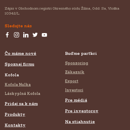
Zápis v Obchodnom registri Okresného súdu Žilina, Odd: Sa, Vložka
10342/L.
Sledujte nás
Čo máme nové
Buďme parťáci
Sponzoring
Spoznaj firmu
Zákazník
Kofola
Export
Kofola Nulka
Investori
Láskyplná Kofola
Pre médiá
Pridaj sa k nám
Pre investorov
Produkty
Na stiahnutie
Kontakty