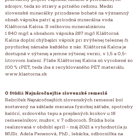
zdrojov, teda zo stravy a pitného režimu. Medzi
slovenské minerálky prirodzene bohaté na významný
obsah vápnika patrí aj prírodná minerálna voda
Kláštorná Kalcia. S celkovou mineralizáciou
1 840 mg/l a obsahom vápnika 287 mg/l Kláštorná
Kalcia doplní chýbajúci vápnik pri zvýšenej telesnej či
psychickej námahe každého z nás. Kláštorná Kalcia je
dostupná v sýtenej a jemne sýtenej verzii, v 1,5 a 0,5-
litrovom balení. Fľaše Kláštornej Kalcia sú vyrobené zo
100 % rPET, teda iba z recyklovaného PET materiálu.
www.klastorna.sk
O štúdii Najnáročnejšie slovenské remeslá
Rebríček Najnáročnejších slovenských remesiel bol
zostavený na základe merania fyzickej záťaže, spotreby
kalórií, srdcového tepu a prejdených krokov u 18
remeselníkov, mužov, v 7 odboroch. Štúdia bola
realizovaná v období apríl – máj 2021 a vyhodnotila ju
MUDr. Adela Penesová, PhD., lekárka, odborníčka na