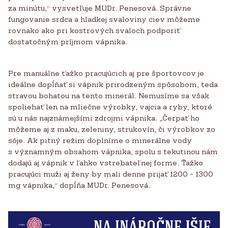
za minútu,“ vysvetľuje MUDr. Penesová. Správne
fungovanie srdca a hladkej svaloviny ciev môžeme
rovnako ako pri kostrových svaloch podporiť
dostatočným príjmom vápnika.
Pre manuálne ťažko pracujúcich aj pre športovcov je
ideálne dopĺňať si vápnik prirodzeným spôsobom, teda
stravou bohatou na tento minerál. Nemusíme sa však
spoliehať len na mliečne výrobky, vajcia a ryby, ktoré
sú u nás najznámejšími zdrojmi vápnika. „Čerpať ho
môžeme aj z maku, zeleniny, strukovín, či výrobkov zo
sóje. Ak pitný režim doplníme o minerálne vody
s významným obsahom vápnika, spolu s tekutinou nám
dodajú aj vápnik v ľahko vstrebateľnej forme. Ťažko
pracujúci muži aj ženy by mali denne prijať 1200 - 1300
mg vápnika,“ dopĺňa MUDr. Penesová.