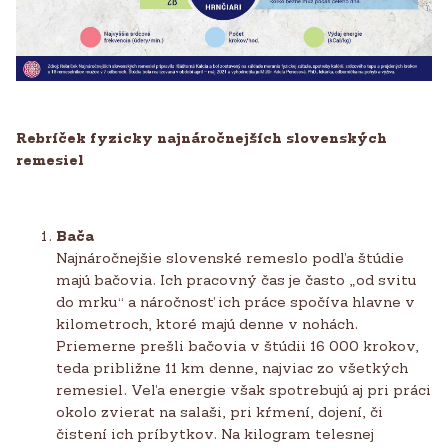
Rebríček fyzicky najnáročnejších slovenských
remesiel
Bača
Najnáročnejšie slovenské remeslo podľa štúdie
majú bačovia. Ich pracovný čas je často „od svitu
do mrku“ a náročnosť ich práce spočíva hlavne v
kilometroch, ktoré majú denne v nohách.
Priemerne prešli bačovia v štúdii 16 000 krokov,
teda približne 11 km denne, najviac zo všetkých
remesiel. Veľa energie však spotrebujú aj pri práci
okolo zvierat na salaši, pri kŕmení, dojení, či
čistení ich príbytkov. Na kilogram telesnej