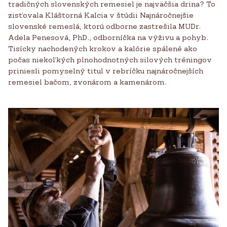
tradičných slovenských remesiel je najväčšia drina? To
zisťovala Kláštorná Kalcia v štúdii Najnáročnejšie
slovenské remeslá, ktorú odborne zastrešila MUDr.
Adela Penesová, PhD., odborníčka na výživu a pohyb.
Tisícky nachodených krokov a kalórie spálené ako
počas niekoľkých plnohodnotných silových tréningov
priniesli pomyselný titul v rebríčku najnáročnejších
remesiel bačom, zvonárom a kamenárom.