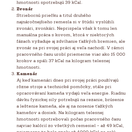
hmotnosti spotrebujú 39 kCal.
Zvonár
Striebornú priečku a titul druhého
najnáročnejšieho remesla si v štúdii vyslúžili
zvonári, zvonkári. Neprispela však k tomu len
manuálna práca s kovom, ktorá v niektorých
fázach vyžaduje aj zdvíhanie ťažkých bremien, ale
zvonár sa pri svojej práci aj veľa nachodí. V rámci
pracovného času urobí priemerne viac ako 15 000
krokov a spáli 37 kCal na kilogram telesnej
hmotnosti.
Kamenár
Aj keď kamenári dnes pri svojej práci používajú
rôzne stroje a technické pomôcky, stále pri
opracovávaní kameňa vydajú veľa energie. Riadnu
dávku fyzickej sily potrebujú na rezanie, brúsenie
a leštenie kameňa, ale aj na nosenie ťažkých
kameňov a dosiek. Na kilogram telesnej
hmotnosti spotrebovali počas pracovného času
najviac kalórií zo všetkých remesiel – až 49 kCal,
priemerne to bolo spolu až 4000 kCal na celú