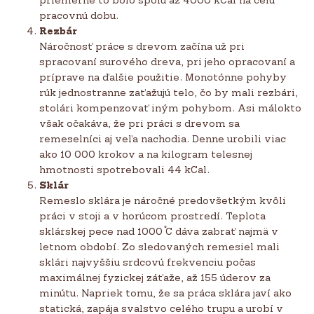
pracovnú dobu.
Rezbár
Náročnosť práce s drevom začína už pri
spracovaní surového dreva, pri jeho opracovaní a
príprave na ďalšie použitie. Monotónne pohyby
rúk jednostranne zaťažujú telo, čo by mali rezbári,
stolári kompenzovať iným pohybom. Asi málokto
však očakáva, že pri práci s drevom sa
remeselníci aj veľa nachodia. Denne urobili viac
ako 10 000 krokov a na kilogram telesnej
hmotnosti spotrebovali 44 kCal.
Sklár
Remeslo sklára je náročné predovšetkým kvôli
práci v stoji a v horúcom prostredí. Teplota
sklárskej pece nad 1000 ֯C dáva zabrať najmä v
letnom období. Zo sledovaných remesiel mali
sklári najvyššiu srdcovú frekvenciu počas
maximálnej fyzickej záťaže, až 155 úderov za
minútu. Napriek tomu, že sa práca sklára javí ako
statická, zapája svalstvo celého trupu a urobí v