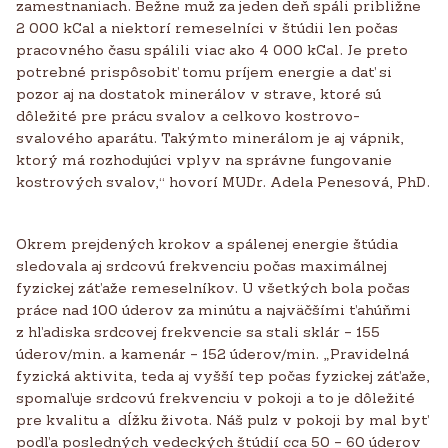
zamestnaniach. Bežne muž za jeden deň spáli približne
2 000 kCal a niektorí remeselníci v štúdii len počas
pracovného času spálili viac ako 4 000 kCal. Je preto
potrebné prispôsobiť tomu príjem energie a dať si
pozor aj na dostatok minerálov v strave, ktoré sú
dôležité pre prácu svalov a celkovo kostrovo-
svalového aparátu. Takýmto minerálom je aj vápnik,
ktorý má rozhodujúci vplyv na správne fungovanie
kostrových svalov,“ hovorí MUDr. Adela Penesová, PhD.
Okrem prejdených krokov a spálenej energie štúdia
sledovala aj srdcovú frekvenciu počas maximálnej
fyzickej záťaže remeselníkov. U všetkých bola počas
práce nad 100 úderov za minútu a najväčšími ťahúňmi
z hľadiska srdcovej frekvencie sa stali sklár – 155
úderov/min. a kamenár – 152 úderov/min. „Pravidelná
fyzická aktivita, teda aj vyšší tep počas fyzickej záťaže,
spomaľuje srdcovú frekvenciu v pokoji a to je dôležité
pre kvalitu a dĺžku života. Náš pulz v pokoji by mal byť
podľa posledných vedeckých štúdií cca 50 – 60 úderov