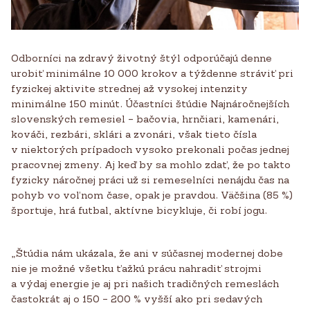
Odborníci na zdravý životný štýl odporúčajú denne
urobiť minimálne 10 000 krokov a týždenne stráviť pri
fyzickej aktivite strednej až vysokej intenzity
minimálne 150 minút. Účastníci štúdie Najnáročnejších
slovenských remesiel – bačovia, hrnčiari, kamenári,
kováči, rezbári, sklári a zvonári, však tieto čísla
v niektorých prípadoch vysoko prekonali počas jednej
pracovnej zmeny. Aj keď by sa mohlo zdať, že po takto
fyzicky náročnej práci už si remeselníci nenájdu čas na
pohyb vo voľnom čase, opak je pravdou. Väčšina (85 %)
športuje, hrá futbal, aktívne bicykluje, či robí jogu.
„Štúdia nám ukázala, že ani v súčasnej modernej dobe
nie je možné všetku ťažkú prácu nahradiť strojmi
a výdaj energie je aj pri našich tradičných remeslách
častokrát aj o 150 – 200 % vyšší ako pri sedavých