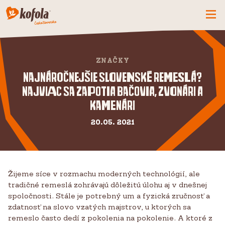
ČO MÁME NOVÉ
ZNAČKY
SPOZNAJ FIRMU
Najnáročnejšie slovenské remeslá?
KOFOLA
Najviac sa zapotia bačovia, zvonári a
PRODUKTY
kamenári
PRIDAJ SA K NÁM
20.05. 2021
BUĎME PARŤÁCI
KONTAKTY
Žijeme síce v rozmachu moderných technológií, ale
tradičné remeslá zohrávajú dôležitú úlohu aj v dnešnej
spoločnosti. Stále je potrebný um a fyzická zručnosť a
zdatnosť na slovo vzatých majstrov, u ktorých sa
remeslo často dedí z pokolenia na pokolenie. A ktoré z
CZ
SK
EN