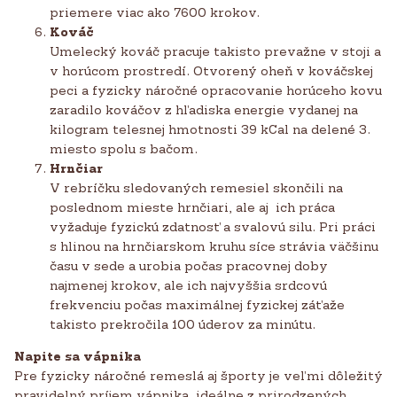
priemere viac ako 7600 krokov.
Kováč
Umelecký kováč pracuje takisto prevažne v stoji a
v horúcom prostredí. Otvorený oheň v kováčskej
peci a fyzicky náročné opracovanie horúceho kovu
zaradilo kováčov z hľadiska energie vydanej na
kilogram telesnej hmotnosti 39 kCal na delené 3.
miesto spolu s bačom.
Hrnčiar
V rebríčku sledovaných remesiel skončili na
poslednom mieste hrnčiari, ale aj ich práca
vyžaduje fyzickú zdatnosť a svalovú silu. Pri práci
s hlinou na hrnčiarskom kruhu síce strávia väčšinu
času v sede a urobia počas pracovnej doby
najmenej krokov, ale ich najvyššia srdcovú
frekvenciu počas maximálnej fyzickej záťaže
takisto prekročila 100 úderov za minútu.
Napite sa vápnika
Pre fyzicky náročné remeslá aj športy je veľmi dôležitý
pravidelný príjem vápnika, ideálne z prirodzených