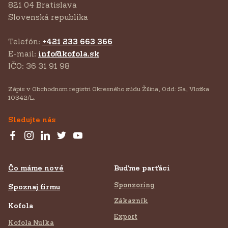
821 04 Bratislava
Slovenská republika
Telefón:
+421 233 663 366
E-mail:
info@kofola.sk
IČO: 36 31 91 98
Zápis v Obchodnom registri Okresného súdu Žilina, Odd: Sa, Vložka
10342/L.
Sledujte nás
Čo máme nové
Buďme parťáci
Sponzoring
Spoznaj firmu
Zákazník
Kofola
Export
Kofola Nulka