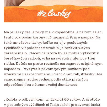
Máj je lásky čas, a prvý máj dvojnásobne, a na tom sa ani
tento rok počas korony nič nezmení. Práve naopak! Na
také množstvo lásky, koľko sa jej v posledných
týždňoch v spoločnosti urodilo, je rozkvitnutých
čerešní málo. Tlačenica, ktorá by sa mohla vytvoriť v
čerešňových sadoch, vrhá na sviatok milencov tieň
rizika. Kofola sa preto rozhodla zareagovať originálnym
nápadom – vyzýva k prvomájovým bozkom pod
vzácnymi Láskostromami. Prečo? Len tak, #zlasky. Ale
samozrejme, zodpovedne, podľa stále platných
odporúčaní, iba s členmi vašej domácnost.
„Kofola je odborníkom na lásku už 60 rokov. A pretože
v posledných týždňoch si ľudia začali prejavovať lásku