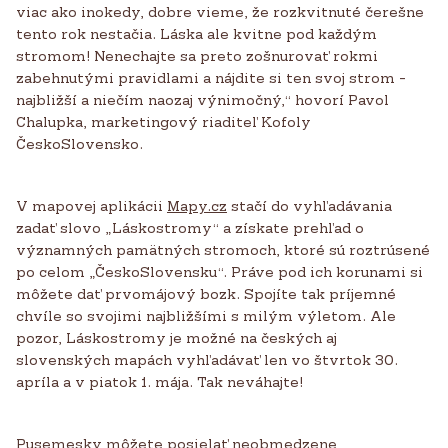
viac ako inokedy, dobre vieme, že rozkvitnuté čerešne
tento rok nestačia. Láska ale kvitne pod každým
stromom! Nenechajte sa preto zošnurovať rokmi
zabehnutými pravidlami a nájdite si ten svoj strom -
najbližší a niečím naozaj výnimočný,“ hovorí Pavol
Chalupka, marketingový riaditeľ Kofoly
ČeskoSlovensko.
V mapovej aplikácii
Mapy.cz
stačí do vyhľadávania
zadať slovo „Láskostromy“ a získate prehľad o
významných pamätných stromoch, ktoré sú roztrúsené
po celom „ČeskoSlovensku“. Práve pod ich korunami si
môžete dať prvomájový bozk. Spojíte tak príjemné
chvíle so svojimi najbližšími s milým výletom. Ale
pozor, Láskostromy je možné na českých aj
slovenských mapách vyhľadávať len vo štvrtok 30.
apríla a v piatok 1. mája. Tak neváhajte!
Pusemesky môžete posielať neobmedzene