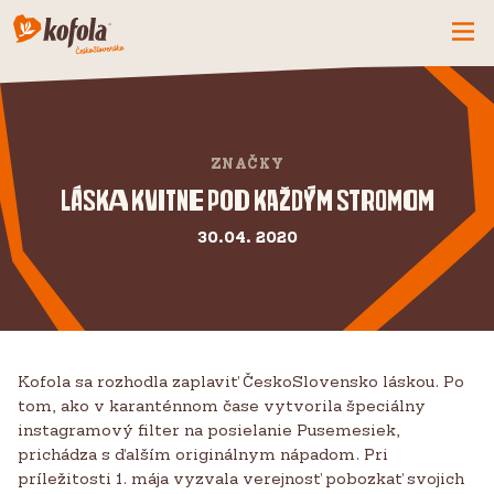
ČO MÁME NOVÉ
SPOZNAJ FIRMU
ZNAČKY
KOFOLA
Láska kvitne pod každým stromom
PRODUKTY
30.04. 2020
PRIDAJ SA K NÁM
BUĎME PARŤÁCI
KONTAKTY
Kofola sa rozhodla zaplaviť ČeskoSlovensko láskou. Po
tom, ako v karanténnom čase vytvorila špeciálny
instagramový filter na posielanie Pusemesiek,
prichádza s ďalším originálnym nápadom. Pri
príležitosti 1. mája vyzvala verejnosť pobozkať svojich
CZ
SK
EN