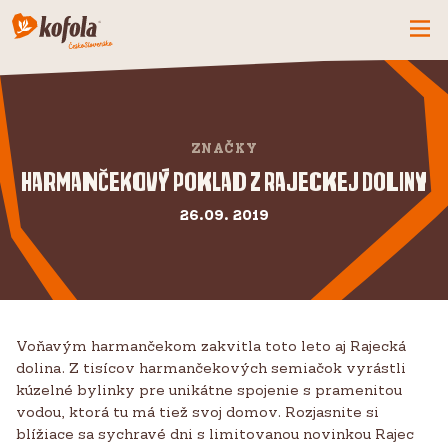
ČO MÁME NOVÉ
SPOZNAJ FIRMU
ZNAČKY
KOFOLA
Harmančekový poklad z Rajeckej doliny
PRODUKTY
26.09. 2019
PRIDAJ SA K NÁM
BUĎME PARŤÁCI
KONTAKTY
Voňavým harmančekom zakvitla toto leto aj Rajecká
dolina. Z tisícov harmančekových semiačok vyrástli
kúzelné bylinky pre unikátne spojenie s pramenitou
vodou, ktorá tu má tiež svoj domov. Rozjasnite si
blížiace sa sychravé dni s limitovanou novinkou Rajec
CZ
SK
EN