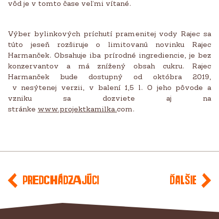
vôd je v tomto čase veľmi vítané.
Výber bylinkových príchutí pramenitej vody Rajec sa
túto jeseň rozširuje o limitovanú novinku Rajec
Harmanček. Obsahuje iba prírodné ingrediencie, je bez
konzervantov a má znížený obsah cukru. Rajec
Harmanček bude dostupný od októbra 2019,
v nesýtenej verzii, v balení 1,5 l. O jeho pôvode a
vzniku sa dozviete aj na
stránke
www.projektkamilka.
com.
Predchádzajúci
Ďalšie