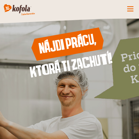
ČO MÁME NOVÉ
Nájdi prácu,
SPOZNAJ FIRMU
KOFOLA
ktorá ti zachutí!
PRODUKTY
PRIDAJ SA K NÁM
BUĎME PARŤÁCI
KONTAKTY
CZ
SK
EN