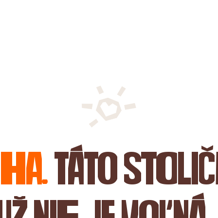
uha.
Táto stoli