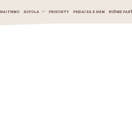
NAJ FIRMU
KOFOLA
PRODUKTY
PRIDAJ SA K NÁM
BUĎME PAR