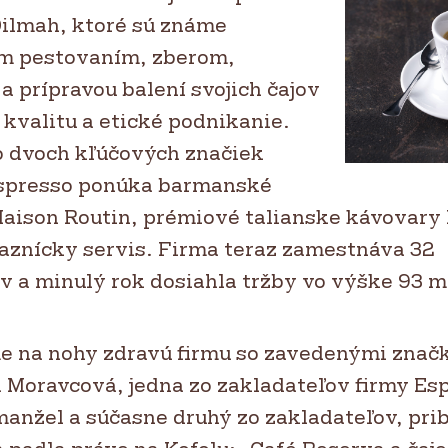
Dilmah, ktoré sú známe
m pestovaním, zberom,
 prípravou balení svojich čajov
kvalitu a etické podnikanie.
 dvoch kľúčových značiek
Espresso ponúka barmanské
Maison Routin, prémiové talianske kávovary
aznícky servis. Firma teraz zamestnáva 32
 a minulý rok dosiahla tržby vo výške 93 mi
me na nohy zdravú firmu so zavedenými znač
 Moravcová, jedna zo zakladateľov firmy Esp
manžel a súčasne druhý zo zakladateľov, prib