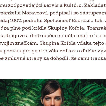
mu zodpovedajúci servis a kultúru. Zakladat
 manželia Moravcoví, podpísali so zástupcam
edaj 100% podielu. Spoločnosť Espresso tak 
dza plne pod krídla Skupiny Kofola. Transak
etingovo a distribučne silného majiteľa s c
svojim značkám. Skupina Kofola vďaka tejto 
oju ponuku pre gastro zákazníkov o ďalšie v
be zmluvné strany sa dohodli, že cenu trans