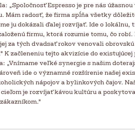
la: „Spoločnosť Espresso je pre nás úžasnou
ou. Mám radosť, že firma spĺňa všetky dôlež
me ju dokázali ďalej rozvíjať. Ide o lokálnu, 
aloženú firmu, ktorá rozumie tomu, čo robí. M
jej za tých dvadsať rokov venovali obrovskú
." K začleneniu tejto akvizície do existujúce
a: „Vnímame veľké synergie s našim doteraj
ároveň ide o významné rozšírenie našej exis
oholických nápojov a bylinkových čajov. Na
ieľom je rozvíjať kávou kultúru a poskytov
 zákazníkom."