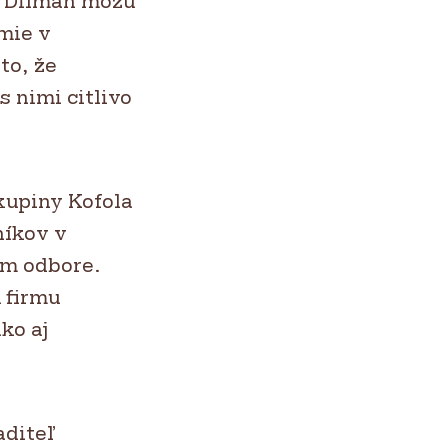
e Dilmah môžu
mie v
to, že
 nimi citlivo
kupiny Kofola
níkov v
om odbore.
 firmu
ko aj
aditeľ