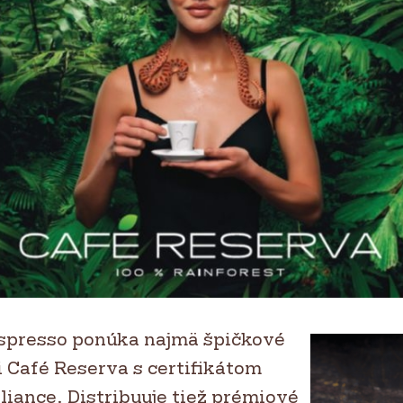
spresso ponúka najmä špičkové
 Café Reserva s certifikátom
liance. Distribuuje tiež prémiové