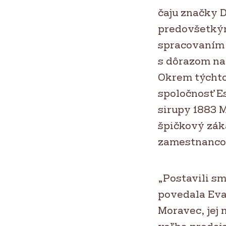
čaju značky 
predovšetký
spracovaním a
s dôrazom na 
Okrem týchto
spoločnosť 
sirupy 1883 
špičkový zák
zamestnancov
„Postavili s
povedala Eva
Moravec, jej 