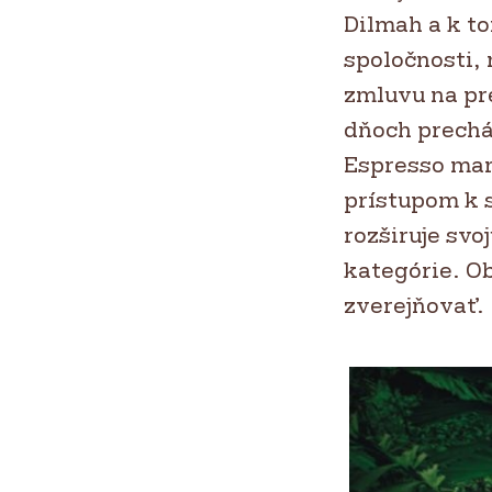
Dilmah a k to
spoločnosti,
zmluvu na pr
dňoch prechá
Espresso mark
prístupom k 
rozširuje sv
kategórie. O
zverejňovať.