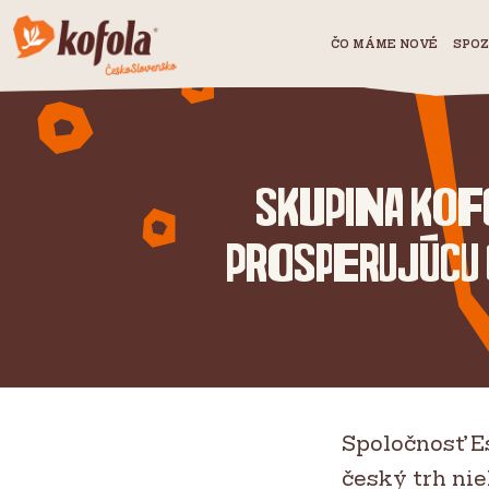
ČO MÁME NOVÉ
SPOZ
Skupina Kofo
prosperujúcu č
Spoločnosť E
český trh nie