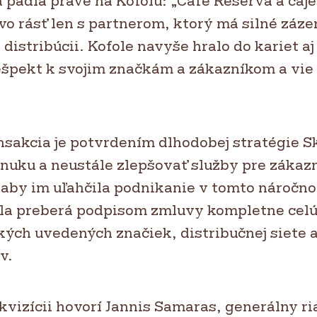
a padla práve na Kofolu: „Café Reserva a čaj
vo rásť len s partnerom, ktorý má silné záze
distribúcii. Kofole navyše hralo do kariet aj 
špekt k svojim značkám a zákazníkom a vie s
nsakcia je potvrdením dlhodobej stratégie S
onuku a neustále zlepšovať služby pre zákaz
 aby im uľahčila podnikanie v tomto náročn
la preberá podpisom zmluvy kompletne celú
ých uvedených značiek, distribučnej siete a
v.
kvizícii hovorí Jannis Samaras, generálny ri