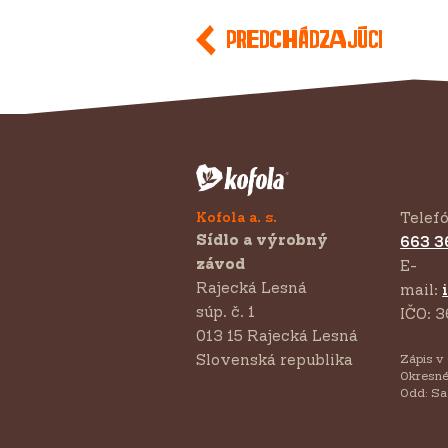
Predchádzajúci
Kofola a. s.
Telef
Sídlo a výrobný
663 3
závod
E-
Rajecká Lesná
mail:
súp. č. 1
IČO: 3
013 15 Rajecká Lesná
Slovenská republika
Zápis v
Okresné
Odd: Sa