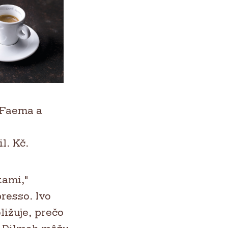
 Faema a
l. Kč.
kami,"
resso. Ivo
ližuje, prečo