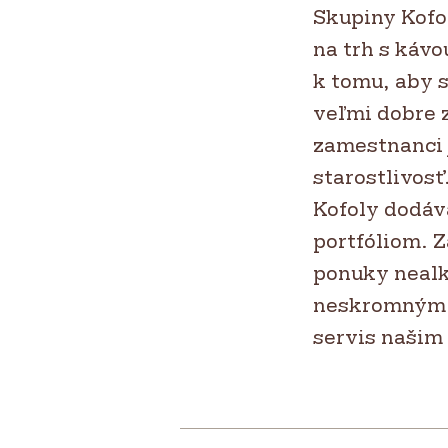
Skupiny Kofo
na trh s káv
k tomu, aby s
veľmi dobre z
zamestnanci 
starostlivosť
Kofoly dodáv
portfóliom. Z
ponuky nealk
neskromným c
servis našim