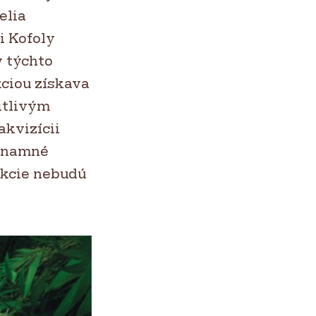
elia
i Kofoly
v týchto
ciou získava
itlivým
akvizícii
ýznamné
akcie nebudú