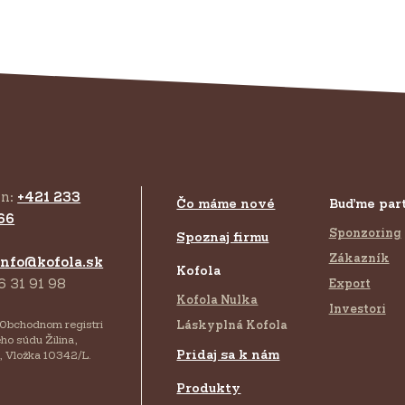
ón:
+421 233
Čo máme nové
Buďme par
66
Sponzoring
Spoznaj firmu
Zákazník
info@kofola.sk
Kofola
6 31 91 98
Export
Kofola Nulka
Investori
 Obchodnom registri
Láskyplná Kofola
ho súdu Žilina,
Pridaj sa k nám
, Vložka 10342/L.
Produkty