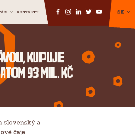
SK
ŤÁCI
KONTAKTY
CZ
EN
kávou, kupuje
atom 93 mil. Kč
a slovenský a
iové čaje