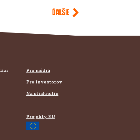
Ďalšie
ťáci
Pre médiá
Pre investorov
Na stiahnutie
Projekty EU