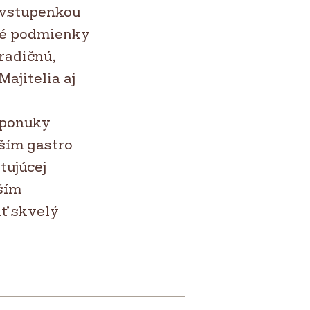
 vstupenkou
ité podmienky
tradičnú,
ajitelia aj
j ponuky
ším gastro
tujúcej
ším
ať skvelý