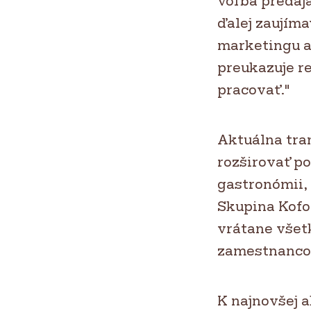
voľba predaj
ďalej zaujíma
marketingu a 
preukazuje re
pracovať."
Aktuálna tra
rozširovať p
gastronómii,
Skupina Kofo
vrátane všetk
zamestnanco
K najnovšej a