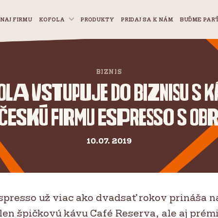
NAJ FIRMU
KOFOLA
PRODUKTY
PRIDAJ SA K NÁM
BUĎME PAR
BIZNIS
la vstupuje do biznisu s 
eskú firmu Espresso s obr
10.07. 2019
spresso už viac ako dvadsať rokov prináša n
len špičkovú kávu Café Reserva, ale aj prém