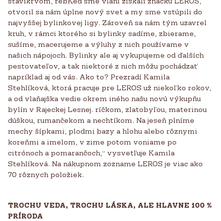
stavikrvom, rebKeď sme vlani získali značku LEROS,
otvoril sa nám úplne nový svet a my sme vstúpili do
najvyššej bylinkovej ligy. Zároveň sa nám tým uzavrel
kruh, v rámci ktorého si bylinky sadíme, zbierame,
sušíme, macerujeme a výluhy z nich používame v
našich nápojoch. Bylinky ale aj vykupujeme od ďalších
pestovateľov, a tak niektoré z nich môžu pochádzať
napríklad aj od vás. Ako to? Prezradí Kamila
Stehlíková, ktorá pracuje pre LEROS už niekoľko rokov,
a od vlaňajška vedie okrem iného našu novú výkupňu
bylín v Rajeckej Lesnej. ríčkom, zlatobyľou, materinou
dúškou, rumančekom a nechtíkom. Na jeseň plníme
mechy šípkami, plodmi bazy a hlohu alebo rôznymi
koreňmi a imelom, v zime potom voniame po
citrónoch a pomarančoch,“ vysvetľuje Kamila
Stehlíková. Na nákupnom zozname LEROS je viac ako
70 rôznych položiek.
TROCHU VEDA, TROCHU LÁSKA, ALE HLAVNE 100 %
PRÍRODA