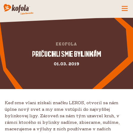
ČO MÁME NOVÉ
SPOZNAJ FIRMU
EKOFOLA
KOFOLA
Pričuchli sme bylinkám
PRODUKTY
01.03. 2019
PRIDAJ SA K NÁM
BUĎME PARŤÁCI
KONTAKTY
Keď sme vlani získali značku LEROS, otvoril sa nám
úplne nový svet a my sme vstúpili do najvyššej
bylinkovej ligy. Zároveň sa nám tým uzavrel kruh, v
rámci ktorého si bylinky sadíme, zbierame, sušíme,
macerujeme a výluhy z nich používame v našich
CZ
SK
EN