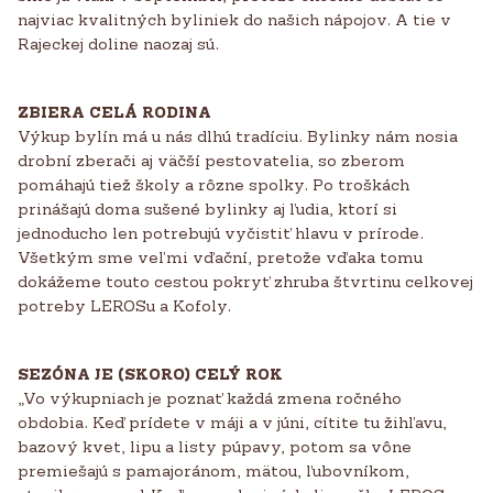
najviac kvalitných byliniek do našich nápojov. A tie v
Rajeckej doline naozaj sú.
ZBIERA CELÁ RODINA
Výkup bylín má u nás dlhú tradíciu. Bylinky nám nosia
drobní zberači aj väčší pestovatelia, so zberom
pomáhajú tiež školy a rôzne spolky. Po troškách
prinášajú doma sušené bylinky aj ľudia, ktorí si
jednoducho len potrebujú vyčistiť hlavu v prírode.
Všetkým sme veľmi vďační, pretože vďaka tomu
dokážeme touto cestou pokryť zhruba štvrtinu celkovej
potreby LEROSu a Kofoly.
SEZÓNA JE (SKORO) CELÝ ROK
„Vo výkupniach je poznať každá zmena ročného
obdobia. Keď prídete v máji a v júni, cítite tu žihľavu,
bazový kvet, lipu a listy púpavy, potom sa vône
premiešajú s pamajoránom, mätou, ľubovníkom,