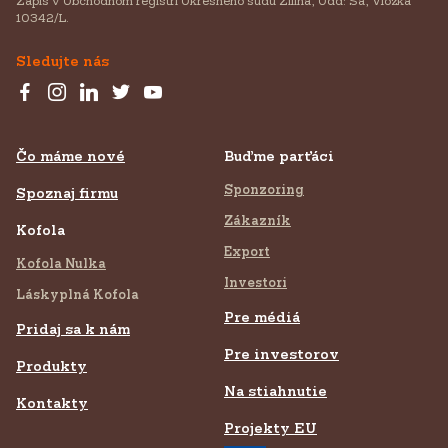
Zápis v Obchodnom registri Okresného súdu Žilina, Odd: Sa, Vložka
10342/L.
Sledujte nás
Čo máme nové
Buďme parťáci
Sponzoring
Spoznaj firmu
Zákazník
Kofola
Export
Kofola Nulka
Investori
Láskyplná Kofola
Pre médiá
Pridaj sa k nám
Pre investorov
Produkty
Na stiahnutie
Kontakty
Projekty EU