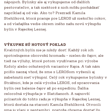
nápojoch. Bylinky ale aj vykupujeme od ďalších
pestovateľov, a tak niektoré z nich môžu pochádzať
napríklad aj od vás. Ako to? Prezradí Kamila
Stehlíková, ktorá pracuje pre LEROS už niekoľko rokov,
a od vlaňajška vedie okrem iného našu novú výkupňu
bylín v Rajeckej Lesnej.
VÝKUPNE SÚ HOTOVÝ POKLAD
Kvalitných bylín nie je nikdy dosť. Každý rok ich
spotrebujeme obrovskú hromadu – nielen do čajov, ale
tiež na výluhy, ktoré potom využívame pri výrobe
Kofoly alebo ochutených variantov Rajca. A tak nám
prišlo naozaj vhod, že sme s LEROSom vyženili aj
zabehnutú sieť výkupní. Celý rok vykupujeme bylinky v
Strážnici, kde je celá výroba LEROS, od spracovania
bylín cez balenie čajov až po expedíciu. Ďalšia
celoročná výkupňa je v Slatiňanoch. A najnovší
prírastok do tohto radu je výkupňa v Rajeckej Lesnej,
ktorú dostala na starosti Kamila Stehlíková. Otvorili
sme ju vlani v septembri, pretože chceme dostať čo