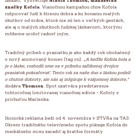
láskaví,“
vysvetľuje
Nikola Thomson, manažérka
značky Kofola
. Vianočnou kampaňou chce Kofola
inšpirovať ľudí k šíreniu dobra a ku konaniu malých
skutkov od srdca, ktoré nie sú len o veľkých gestách,
ale aj o malých skutkoch ľudskej láskavosti, ktorými
môžeme urobiť radosť iným.
Tradičný príbeh o prasiatku je ako každý rok obohatený
o nový animovaný koniec (tag on).
„A keďže Kofola bola a
je o láske, rozhodli sme sa v príbehu zaľúbenej dvojice
prasiatok pokračovať. Tento rok sa naše duo s láskou podelí
o chutné dobroty, ale nás aj inšpiruje k vzájomnej dobrote,“
dodáva
Thomson
. Spot uzatvára predstavenie
tohtoročnej limitovanej vianočnej edície - Kofoly s
príchuťou Marlenka.
Ikonická reklama beží od 4. novembra v STVRa na TA3.
Okrem tradičného televízneho spotu plánuje Kofola do
mediálneho mixu zaradiť aj kratšie formáty