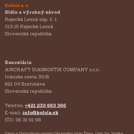
Kofola a. s.
Sídlo a výrobný závod
Rajecká Lesná súp. č. 1
013 15 Rajecká Lesná
Slovenská republika
Kancelária
AIRCRAFT DIAGNOSTIK COMPANY s.r.o.
‍Ivánska cesta 30/B
821 04 Bratislava
Slovenská republika
Telefón:
+421 233 663 366
E-mail:
info@kofola.sk
IČO: 36 31 91 98
Zápis v Obchodnom registri Okresného súdu Žilina, Odd: Sa, Vložka