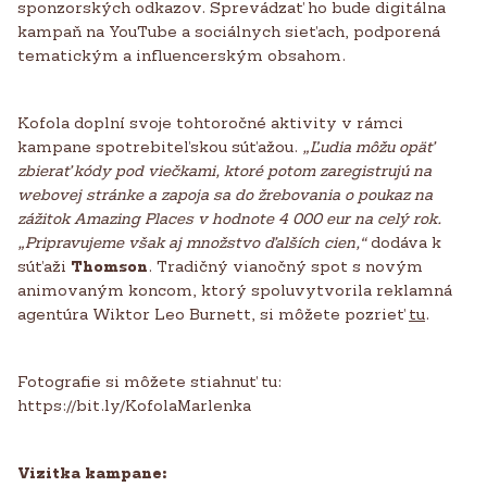
sponzorských odkazov. Sprevádzať ho bude digitálna
kampaň na YouTube a sociálnych sieťach, podporená
tematickým a influencerským obsahom.
Kofola doplní svoje tohtoročné aktivity v rámci
kampane spotrebiteľskou súťažou.
„Ľudia môžu opäť
zbierať kódy pod viečkami, ktoré potom zaregistrujú na
webovej stránke a zapoja sa do žrebovania o poukaz na
zážitok Amazing Places v hodnote 4 000 eur na celý rok.
„Pripravujeme však aj množstvo ďalších cien,“
dodáva k
súťaži
Thomson
. Tradičný vianočný spot s novým
animovaným koncom, ktorý spoluvytvorila reklamná
agentúra Wiktor Leo Burnett, si môžete pozrieť
tu
.
Fotografie si môžete stiahnuť tu:
https://bit.ly/KofolaMarlenka
Vizitka kampane: