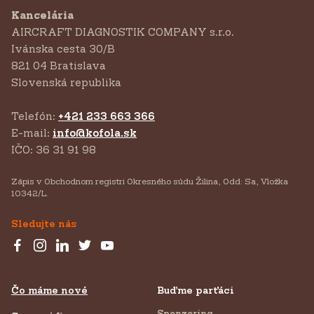
Kancelária
AIRCRAFT DIAGNOSTIK COMPANY s.r.o.
‍Ivánska cesta 30/B
821 04 Bratislava
Slovenská republika
Telefón:
+421 233 663 366
E-mail:
info@kofola.sk
IČO: 36 31 91 98
Zápis v Obchodnom registri Okresného súdu Žilina, Odd: Sa, Vložka
10342/L.
Sledujte nás
Čo máme nové
Buďme parťáci
Sponzoring