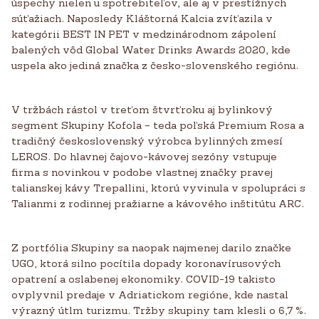
úspechy nielen u spotrebiteľov, ale aj v prestížnych
súťažiach. Naposledy Kláštorná Kalcia
zvíťazila v
kategórii BEST IN PET v medzinárodnom zápolení
balených vôd Global Water Drinks Awards 2020, kde
uspela ako jediná značka z česko-slovenského regiónu.
V tržbách rástol v treťom štvrťroku aj bylinkový
segment Skupiny Kofola – teda poľská Premium Rosa a
tradičný československý výrobca bylinných zmesí
LEROS. Do hlavnej čajovo-kávovej sezóny vstupuje
firma s novinkou v podobe vlastnej značky pravej
talianskej kávy Trepallini, ktorú vyvinula v spolupráci s
Talianmi z rodinnej pražiarne a kávového inštitútu ARC.
Z portfólia Skupiny sa naopak najmenej darilo značke
UGO, ktorá silno pocítila dopady koronavírusových
opatrení a oslabenej ekonomiky.
COVID-19 takisto
ovplyvnil predaje
v Adriatickom regióne, kde nastal
výrazný útlm turizmu. Tržby skupiny tam klesli o 6,7 %.