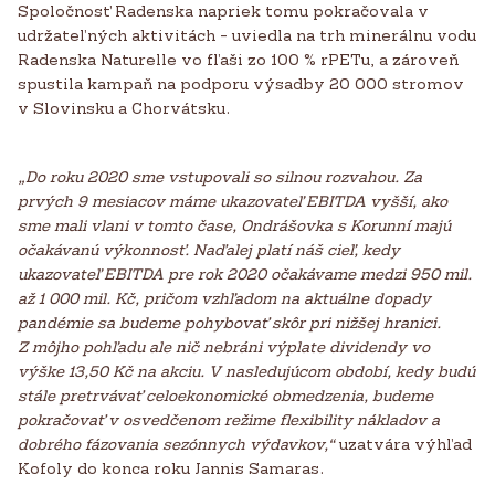
Spoločnosť Radenska napriek tomu pokračovala v
udržateľných aktivitách - uviedla na trh minerálnu vodu
Radenska Naturelle vo fľaši zo 100 % rPETu, a zároveň
spustila kampaň na podporu výsadby 20 000 stromov
v Slovinsku a Chorvátsku.
„Do roku 2020 sme vstupovali so silnou rozvahou. Za
prvých 9 mesiacov máme ukazovateľ EBITDA vyšší, ako
sme mali vlani v tomto čase, Ondrášovka s Korunní majú
očakávanú výkonnosť. Naďalej platí náš cieľ, kedy
ukazovateľ EBITDA pre rok 2020 očakávame medzi 950 mil.
až 1 000 mil. Kč, pričom vzhľadom na aktuálne dopady
pandémie sa budeme pohybovať skôr pri nižšej hranici.
Z môjho pohľadu ale nič nebráni výplate dividendy vo
výške 13,50 Kč na akciu. V nasledujúcom období, kedy budú
stále pretrvávať celoekonomické obmedzenia, budeme
pokračovať v osvedčenom režime flexibility nákladov a
dobrého fázovania sezónnych výdavkov,“
uzatvára výhľad
Kofoly do konca roku Jannis Samaras.