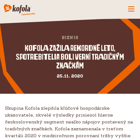
ČO MÁME NOVÉ
BIZNIS
SPOZNAJ FIRMU
Kofola zažila rekordné leto,
KOFOLA
spotrebitelia boli verní tradičným
PRODUKTY
značkám
PRIDAJ SA K NÁM
25.11. 2020
BUĎME PARŤÁCI
KONTAKTY
Skupina Kofola zlepšila kľúčové hospodárske
ukazovatele, skvelé výsledky priniesol hlavne
československý segment nealko nápojov postavený na
tradičných značkách. Kofola zaznamenala v treťom
kvartáli 2020 v medziročnom porovnaní tržby vyššie
CZ
SK
EN