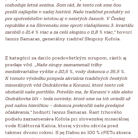
rozhoduje letná sezóna. Som rád, že tento rok sme ňou
prešli najlepšie v našej histórii. Naše tradičné produkty sú
pre spotrebiteľov istotou aj v neistých časoch. V Českej
republike a na Slovensku sme oproti vlaňajšiemu 3. kvartálu
zarobili o 21,4 % viac a za celú skupinu o 11,8 % viac,“
hovorí
Jannis Samaras, generálny riaditeľ Skupiny Kofola.
Z kategórií sa darilo predovšetkým sirupom, rástli aj
predaje vôd.
„Naše sirupy zaznamenali tržby
medzikvartálne vyššie o 20,5 %, vody dokonca o 35,5 %.
K tomuto výsledku prispela akvizícia tradičných českých
minerálnych vôd Ondrášovka a Korunní, ktoré tento rok
obohatili naše portfólio. Potešilo ma, že Korunní v skle alebo
Ondrášovka liči – teda novinky, ktoré sme na trh uviedli už
pod našou hlavičkou – dokonca prekročili naše predajné
očakávania,“
hodnotí Jannis Samaras. Rast trhového
podielu zaznamenáva Kofola pri slovenskej minerálnej
vode Kláštorná Kalcia, ktorej výrobu oživila pred
takmer dvomi rokmi. S jej fľašou zo 100 % rPETu zbiera