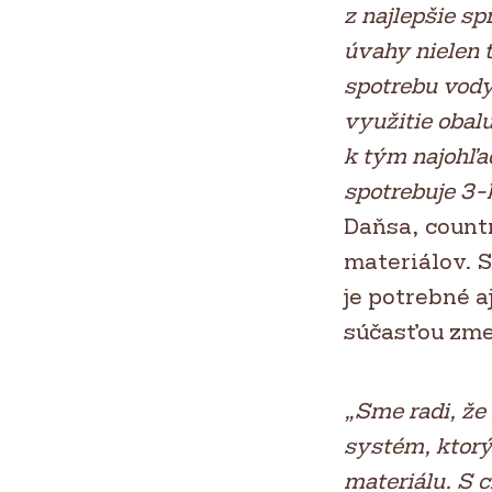
z najlepšie s
úvahy nielen t
spotrebu vody
využitie obal
k tým najohľa
spotrebuje 3-
Daňsa, count
materiálov. 
je potrebné a
súčasťou zme
„Sme radi, že
systém, ktorý
materiálu. S c