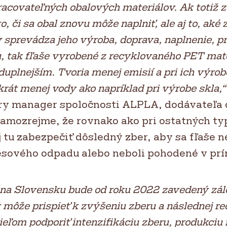
pracovateľných obalových materiálov. Ak totiž 
o, či sa obal znovu môže naplniť, ale aj to, aké 
 sprevádza jeho výroba, doprava, naplnenie, p
u, tak fľaše vyrobené z recyklovaného PET mate
duplnejším. Tvoria menej emisií a pri ich výrob
krát menej vody ako napríklad pri výrobe skla,“
ry manager spoločnosti ALPLA, dodávateľa
Samozrejme, že rovnako ako pri ostatných t
j tu zabezpečiť dôsledný zber, aby sa fľaše n
sového odpadu alebo neboli pohodené v prí
 na Slovensku bude od roku 2022 zavedený zá
 môže prispieť k zvýšeniu zberu a následnej re
ieľom podporiť intenzifikáciu zberu, produkciu