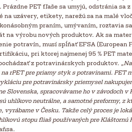
 Prázdne PET fľaše sa umyjú, odstránia sa z
é na uzávery, etikety, narežú sa na malé vlo
ľkonásobným praním, umývaním, roztavia sa 
lát na výrobu nových produktov. Ak sa materi
lenie potravín, musí spĺňať EFSA (European 
rtifikáciu, pri ktorej najmenej 95 % PET mate
pochádzať z potravinárskych produktov.
„Na
 na rPET pre priamy styk s potravinami. PET m
ykláciu pre potravinársky priemysel nakupujem
ane Slovenska, spracovávame ho v závodoch v 
sú uhlíkovo neutrálne, a samotné preformy, z k
e, vyrábame v Česku. Takže celý proces je lokál
hlíkovú stopu fliaš používaných pre Kláštornú K
aňsa.