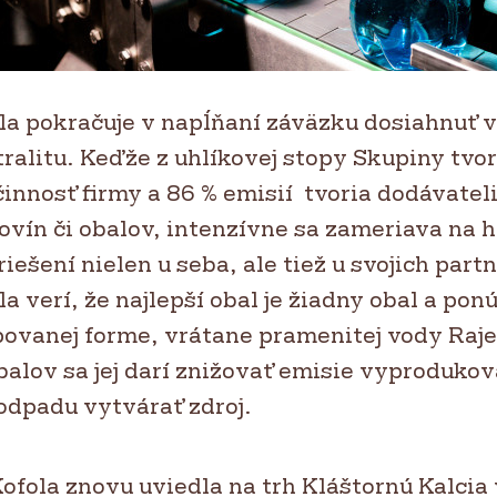
la pokračuje v napĺňaní záväzku dosiahnuť 
ralitu. Keďže z uhlíkovej stopy Skupiny tvor
činnosť firmy a 86 % emisií tvoria dodávateli
ovín či obalov, intenzívne sa zameriava na 
riešení nielen u seba, ale tiež u svojich part
a verí, že najlepší obal je žiadny obal a pon
povanej forme, vrátane pramenitej vody Raje
alov sa jej darí znižovať emisie vyprodukov
odpadu vytvárať zdroj.
ofola znovu uviedla na trh Kláštornú Kalcia 