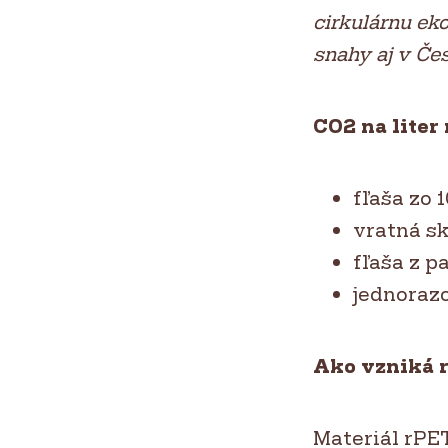
cirkulárnu ek
snahy aj v Če
CO2 na liter
fľaša zo 
vratná sk
fľaša z 
jednorazo
Ako vzniká r
Materiál rPET