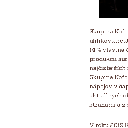
Skupina Kofo
uhlíkovú neut
14 % vlastná 
produkcii sur
najčistejších 
Skupina Kofol
nápojov v ča
aktuálnych ob
stranami a z 
V roku 2019 K