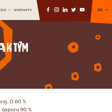
SK
ŤÁCI
KONTAKTY
CZ
EN
a k tým
oj. O 60 %
a úsporu 90 %