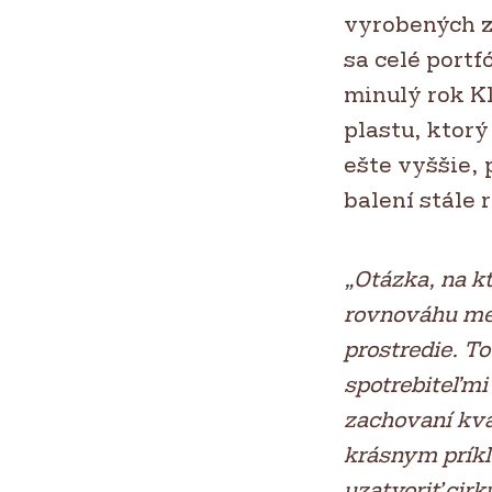
vyrobených z
sa celé portf
minulý rok K
plastu, ktorý
ešte vyššie, 
balení stále r
„Otázka, na k
rovnováhu med
prostredie. T
spotrebiteľmi 
zachovaní kva
krásnym príkl
uzatvoriť cirk