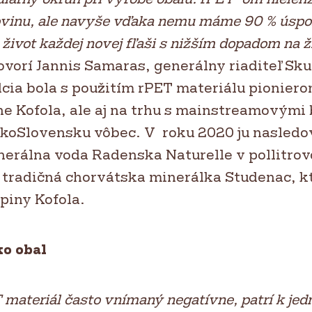
ovinu, ale navyše vďaka nemu máme 90 % úsp
život každej novej fľaši s nižším dopadom na ž
vorí Jannis Samaras, generálny riaditeľ Sku
lcia bola s použitím rPET materiálu pioniero
ne Kofola, ale aj na trhu s mainstreamovými
koSlovensku vôbec. V roku 2020 ju nasledo
nerálna voda Radenska Naturelle v pollitro
j tradičná chorvátska minerálka Studenac, kt
upiny Kofola.
ko obal
T materiál často vnímaný negatívne, patrí k je