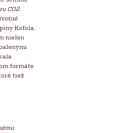
oru CO2
ivotné
piny Kofola.
m nielen
 balenými
vala
vom formáte
oré tiež
dnému