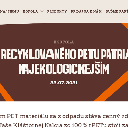
NAJ FIRMU
KOFOLA
PRODUKTY
PRIDAJ SA K NÁM
BUĎME PAR
EKOFOLA
z recyklovaného PETu patri
najekologickejším
22.07. 2021
m PET materiálu sa z odpadu stáva cenný zdr
ľaše Kláštornej Kalcia zo 100 % rPETu stojí z