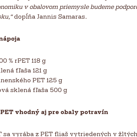
onomiku v obalovom priemysle budeme podporo
sku,“
dopĺňa Jannis Samaras.
 nápoja
100 % rPET 118 g
lená fľaša 121 g
panenského PET 125 g
vá sklená fľaša 500 g
PET vhodný aj pre obaly potravín
 sa vyrába z PET fliaš vytriedených v žltýc