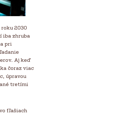
v roku 2030
í iba zhruba
a pri
hľadanie
nerov. Aj keď
úka čoraz viac
c, úpravou
ané tretími
vo fľašiach