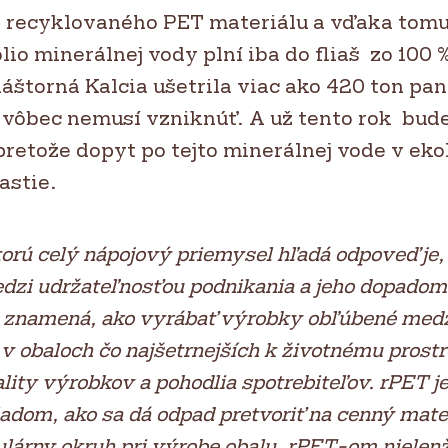
 recyklovaného PET materiálu a vďaka tomu
ólio minerálnej vody plní iba do fliaš zo 100 
láštorná Kalcia ušetrila viac ako 420 ton p
 vôbec nemusí vzniknúť. A už tento rok bude
pretože dopyt po tejto minerálnej vode v ek
astie.
torú celý nápojový priemysel hľadá odpoveď je, 
zi udržateľnosťou podnikania a jeho dopadom
o znamená, ako vyrábať výrobky obľúbené med
v obaloch čo najšetrnejších k životnému prostre
lity výrobkov a pohodlia spotrebiteľov. rPET je
adom, ako sa dá odpad pretvoriť na cenný mater
ulárny okruh pri výrobe obalu.
rPET-om nielenž