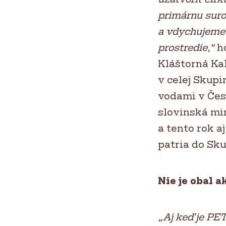
primárnu sur
a vdychujeme 
prostredie,“
ho
Kláštorná Ka
v celej Skupi
vodami v Čes
slovinská mi
a tento rok a
patria do Sk
Nie je obal a
„Aj keď je PE