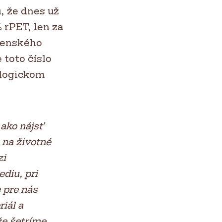
, že dnes už
% rPET, len za
anenského
 toto číslo
ologickom
ako nájsť
 na životné
zi
diu, pri
 pre nás
iál a
e šetríme