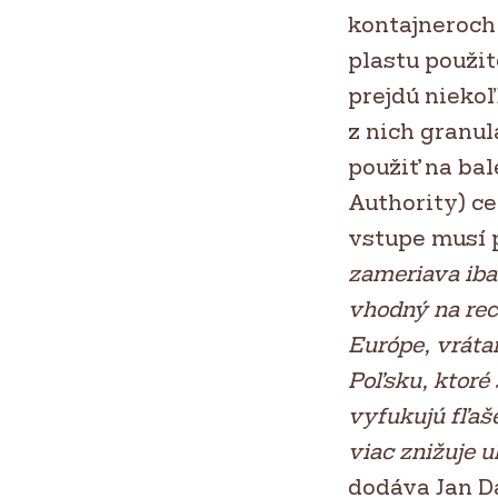
kontajneroch.
plastu použit
prejdú nieko
z nich granu
použiť na ba
Authority) ce
vstupe musí 
zameriava iba
vhodný na rec
Európe, vrát
Poľsku, ktoré 
vyfukujú fľaš
viac znižuje u
dodáva Jan D