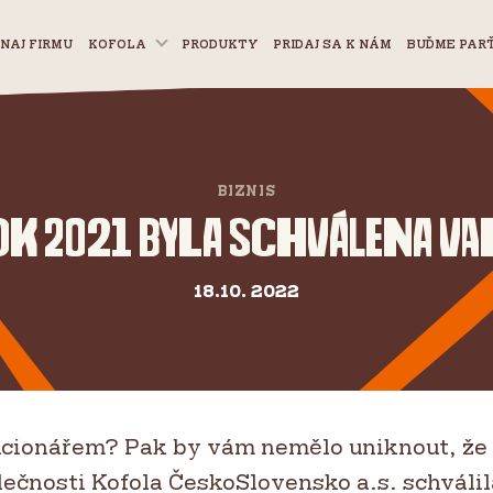
NAJ FIRMU
KOFOLA
PRODUKTY
PRIDAJ SA K NÁM
BUĎME PAR
BIZNIS
rok 2021 byla schválena v
18.10. 2022
kcionářem? Pak by vám nemělo uniknout, že
čnosti Kofola ČeskoSlovensko a.s. schválila