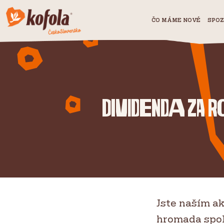
ČO MÁME NOVÉ
SPOZ
Dividenda za 
Jste naším a
hromada spole