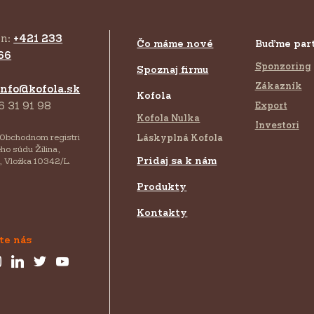
ón:
+421 233
Čo máme nové
Buďme par
66
Sponzoring
Spoznaj firmu
Zákazník
info@kofola.sk
Kofola
6 31 91 98
Export
Kofola Nulka
Investori
 Obchodnom registri
Láskyplná Kofola
ho súdu Žilina,
Pridaj sa k nám
, Vložka 10342/L.
Produkty
Kontakty
te nás