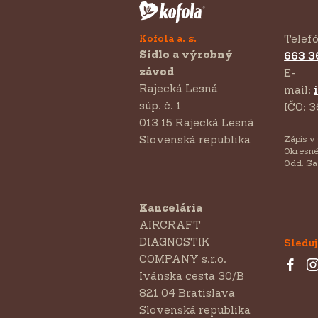
Kofola a. s.
Telef
Sídlo a výrobný
663 3
závod
E-
Rajecká Lesná
mail:
súp. č. 1
IČO: 3
013 15 Rajecká Lesná
Slovenská republika
Zápis v
Okresné
Odd: Sa
Kancelária
AIRCRAFT
DIAGNOSTIK
Sleduj
COMPANY s.r.o.
‍Ivánska cesta 30/B
821 04 Bratislava
Slovenská republika