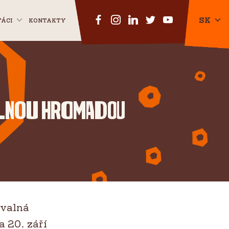
SK
ŤÁCI
KONTAKTY
CZ
EN
alnou hromadou
 valná
 20. září