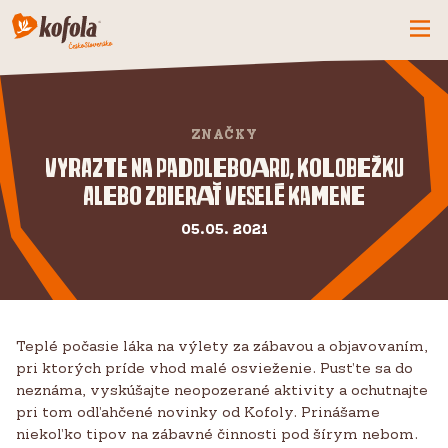
ČO MÁME NOVÉ
SPOZNAJ FIRMU
ZNAČKY
KOFOLA
Vyrazte na paddleboard, kolobežku
alebo zbierať veselé kamene
PRODUKTY
PRIDAJ SA K NÁM
05.05. 2021
BUĎME PARŤÁCI
KONTAKTY
Teplé počasie láka na výlety za zábavou a objavovaním,
pri ktorých príde vhod malé osvieženie. Pusťte sa do
neznáma, vyskúšajte neopozerané aktivity a ochutnajte
pri tom odľahčené novinky od Kofoly. Prinášame
niekoľko tipov na zábavné činnosti pod šírym nebom.
CZ
SK
EN