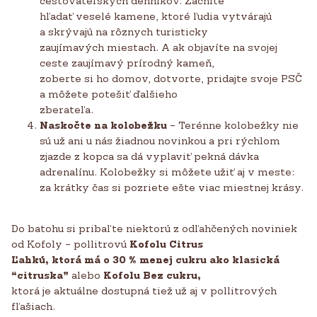
cestovateľských denníkov. Začnite
hľadať veselé kamene, ktoré ľudia vytvárajú
a skrývajú na rôznych turisticky
zaujímavých miestach. A ak objavíte na svojej
ceste zaujímavý prírodný kameň,
zoberte si ho domov, dotvorte, pridajte svoje PSČ
a môžete potešiť ďalšieho
zberateľa.
Naskočte na kolobežku
– Terénne kolobežky nie
sú už ani u nás žiadnou novinkou a pri rýchlom
zjazde z kopca sa dá vyplaviť pekná dávka
adrenalínu. Kolobežky si môžete užiť aj v meste:
za krátky čas si pozriete ešte viac miestnej krásy.
Do batohu si pribaľte niektorú z odľahčených noviniek
od Kofoly – pollitrovú
Kofolu Citrus
Ľahkú, ktorá má o 30 % menej cukru ako klasická
“citruska”
alebo
Kofolu Bez cukru,
ktorá je aktuálne dostupná tiež už aj v pollitrových
fľašiach.