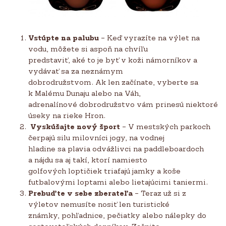
Vstúpte na palubu
– Keď vyrazíte na výlet na
vodu, môžete si aspoň na chvíľu
predstaviť, aké to je byť v koži námorníkov a
vydávať sa za neznámym
dobrodružstvom. Ak len začínate, vyberte sa
k Malému Dunaju alebo na Váh,
adrenalínové dobrodružstvo vám prinesú niektoré
úseky na rieke Hron.
Vyskúšajte nový šport
– V mestských parkoch
čerpajú silu milovníci jogy, na vodnej
hladine sa plavia odvážlivci na paddleboardoch
a nájdu sa aj takí, ktorí namiesto
golfových loptičiek triafajú jamky a koše
futbalovými loptami alebo lietajúcimi taniermi.
Prebuďte v sebe zberateľa
– Teraz už si z
výletov nemusíte nosiť len turistické
známky, pohľadnice, pečiatky alebo nálepky do