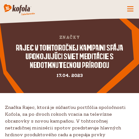
ČO MÁME NOVÉ
ZNAČKY
SPOZNAJ FIRMU
Rajec v tohtoročnej kampani spája
KOFOLA
upokojujúci svet meditácie s
PRODUKTY
nedotknuteľnou prírodou
PRIDAJ SA K NÁM
17.04. 2023
BUĎME PARŤÁCI
KONTAKTY
Značka Rajec, ktorá je súčasťou portfólia spoločnosti
Kofola, sa po dvoch rokoch vracia na televízne
obrazovky s novou kampaňou. V tohtoročnej
netradičnej minisérii spotov predstavuje hlavných
hrdinov produktového radu a prepája prvky
CZ
SK
EN