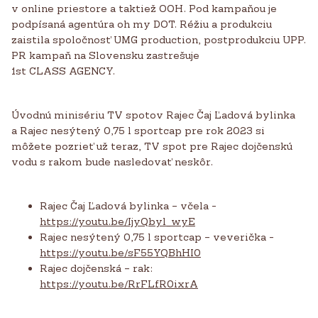
v online priestore a taktiež OOH. Pod kampaňou je
podpísaná agentúra oh my DOT. Réžiu a produkciu
zaistila spoločnosť UMG production, postprodukciu UPP.
PR kampaň na Slovensku zastrešuje
1st CLASS AGENCY.
Úvodnú minisériu TV spotov Rajec Čaj Ľadová bylinka
a Rajec nesýtený 0,75 l sportcap pre rok 2023 si
môžete pozrieť už teraz, TV spot pre Rajec dojčenskú
vodu s rakom bude nasledovať neskôr.
Rajec Čaj Ľadová bylinka – včela -
https://youtu.be/IjyQbyl_wyE
Rajec nesýtený 0,75 l sportcap – veverička -
https://youtu.be/sF55YQBhHI0
Rajec dojčenská – rak:
https://youtu.be/RrFLfR0ixrA