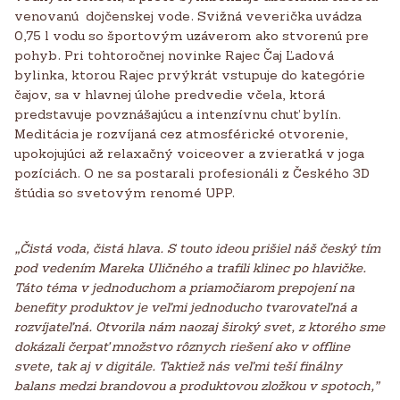
venovanú dojčenskej vode. Svižná veverička uvádza
0,75 l vodu so športovým uzáverom ako stvorenú pre
pohyb. Pri tohtoročnej novinke Rajec Čaj Ľadová
bylinka, ktorou Rajec prvýkrát vstupuje do kategórie
čajov, sa v hlavnej úlohe predvedie včela, ktorá
predstavuje povznášajúcu a intenzívnu chuť bylín.
Meditácia je rozvíjaná cez atmosférické otvorenie,
upokojujúci až relaxačný voiceover a zvieratká v joga
pozíciách. O ne sa postarali profesionáli z Českého 3D
štúdia so svetovým renomé UPP.
„Čistá voda, čistá hlava. S touto ideou prišiel náš český tím
pod vedením Mareka Uličného a trafili klinec po hlavičke.
Táto téma v jednoduchom a priamočiarom prepojení na
benefity produktov je veľmi jednoducho tvarovateľná a
rozvíjateľná. Otvorila nám naozaj široký svet, z ktorého sme
dokázali čerpať množstvo rôznych riešení ako v offline
svete, tak aj v digitále. Taktiež nás veľmi teší finálny
balans medzi brandovou a produktovou zložkou v spotoch,”