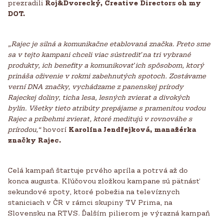
prezradili
Roj&Dvorecký, Creative Directors oh my
DOT.
„Rajec je silná a komunikačne etablovaná značka. Preto sme
sa v tejto kampani chceli viac sústrediť na tri vybrané
produkty, ich benefity a komunikovať ich spôsobom, ktorý
prináša oživenie v rokmi zabehnutých spotoch. Zostávame
verní DNA značky, vychádzame z panenskej prírody
Rajeckej doliny, ticha lesa, lesných zvierat a divokých
bylín. Všetky tieto atribúty prepájame s pramenitou vodou
Rajec a príbehmi zvierat, ktoré meditujú v rovnováhe s
prírodou,“
hovorí
Karolína Jendřejková, manažérka
značky Rajec.
Celá kampaň štartuje prvého apríla a potrvá až do
konca augusta. Kľúčovou zložkou kampane sú pätnásť
sekundové spoty, ktoré pobežia na televíznych
staniciach v ČR v rámci skupiny TV Prima, na
Slovensku na RTVS. Ďalším pilierom je výrazná kampaň