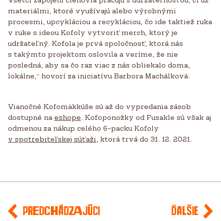
materiálmi, ktoré využívajú alebo výrobnými
procesmi, upcykláciou a recykláciou, čo ide taktiež ruka
v ruke s ideou Kofoly vytvoriť merch, ktorý je
udržateľný. Kofola je prvá spoločnosť, ktorá nás
s takýmto projektom oslovila a veríme, že nie
posledná, aby sa čo raz viac z nás obliekalo doma,
lokálne,“ hovorí za iniciatívu Barbora Machálková.
Vianočné Kofomäkkúše sú až do vypredania zásob
dostupné na
eshope
. Kofoponožky od Fusakle sú však aj
odmenou za nákup celého 6-packu Kofoly
v spotrebiteľskej súťaži
, ktorá trvá do 31. 12. 2021.
Predchádzajúci
Ďalšie