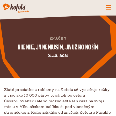
ČO MÁME NOVÉ
SPOZNAJ FIRMU
ZNAČKY
KOFOLA
Nie nie, ja nemusím, ja už ho nosím
PRODUKTY
01.12. 2021
PRIDAJ SA K NÁM
BUĎME PARŤÁCI
KONTAKTY
Zlaté prasiatko z reklamy na Kofolu už vystrkuje rožky
z viac ako 10 000 párov topánok po celom
ČeskoSlovensku alebo možno ešte len čaká na svoju
misiu v Mikulášskom balíčku či pod vianočným
stromčekom. Kofomäkkúše od značiek Kofola a Fusakle
CZ
SK
EN