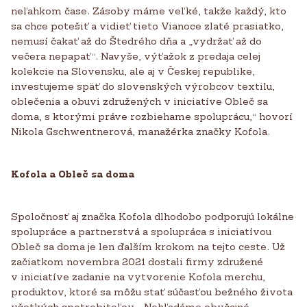
neľahkom čase. Zásoby máme veľké, takže každý, kto
sa chce potešiť a vidieť tieto Vianoce zlaté prasiatko,
nemusí čakať až do Štedrého dňa a „vydržať až do
večera nepapať“. Navyše, výťažok z predaja celej
kolekcie na Slovensku, ale aj v Českej republike,
investujeme späť do slovenských výrobcov textilu,
oblečenia a obuvi združených v iniciatíve Obleč sa
doma, s ktorými práve rozbiehame spoluprácu,“ hovorí
Nikola Gschwentnerová, manažérka značky Kofola.
Kofola a Obleč sa doma
Spoločnosť aj značka Kofola dlhodobo podporujú lokálne
spolupráce a partnerstvá a spolupráca s iniciatívou
Obleč sa doma je len ďalším krokom na tejto ceste. Už
začiatkom novembra 2021 dostali firmy združené
v iniciatíve zadanie na vytvorenie Kofola merchu,
produktov, ktoré sa môžu stať súčasťou bežného života
všetkých spotrebiteľov. „Nehľadáme obyčajné