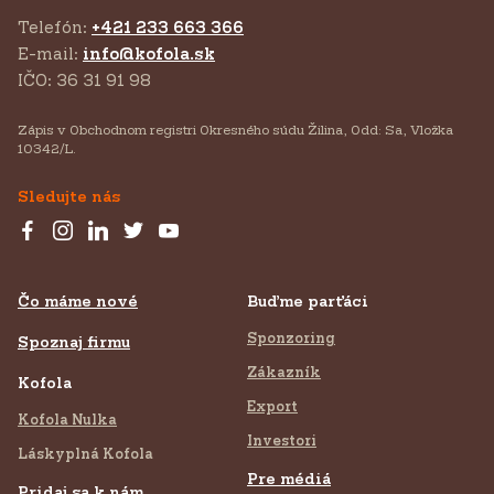
Telefón:
+421 233 663 366
E-mail:
info@kofola.sk
IČO: 36 31 91 98
Zápis v Obchodnom registri Okresného súdu Žilina, Odd: Sa, Vložka
10342/L.
Sledujte nás
Čo máme nové
Buďme parťáci
Sponzoring
Spoznaj firmu
Zákazník
Kofola
Export
Kofola Nulka
Investori
Láskyplná Kofola
Pre médiá
Pridaj sa k nám