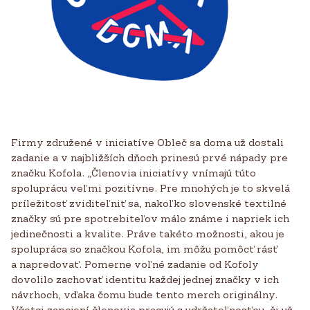
Firmy združené v iniciatíve Obleč sa doma už dostali
zadanie a v najbližších dňoch prinesú prvé nápady pre
značku Kofola. „Členovia iniciatívy vnímajú túto
spoluprácu veľmi pozitívne. Pre mnohých je to skvelá
príležitosť zviditeľniť sa, nakoľko slovenské textilné
značky sú pre spotrebiteľov málo známe i napriek ich
jedinečnosti a kvalite. Práve takéto možnosti, akou je
spolupráca so značkou Kofola, im môžu pomôcť rásť
a napredovať. Pomerne voľné zadanie od Kofoly
dovolilo zachovať identitu každej jednej značky v ich
návrhoch, vďaka čomu bude tento merch originálny.
Všetci zapojení členovia pracujú s udržateľnosťou, či už