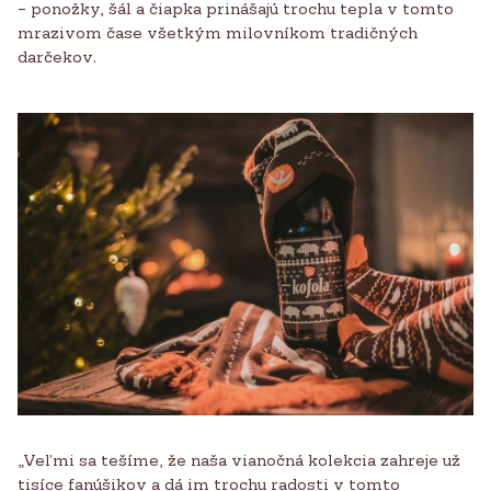
– ponožky, šál a čiapka prinášajú trochu tepla v tomto
mrazivom čase všetkým milovníkom tradičných
darčekov.
„Veľmi sa tešíme, že naša vianočná kolekcia zahreje už
tisíce fanúšikov a dá im trochu radosti v tomto