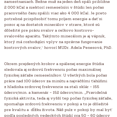
zamestnaniach. Bežne muž za jeden deň spáli približne
2 000 kCal a niektorí remeselníci v štúdii len počas
pracovného času spálili viac ako 4 000 kCal. Je preto
potrebné prispôsobiť tomu príjem energie a dať si
pozor aj na dostatok minerálov v strave, ktoré sú
dôležité pre prácu svalov a celkovo kostrovo-
svalového aparátu. Takýmto minerálom je aj vápnik,
ktorý má rozhodujúci vplyv na správne fungovanie
kostrových svalov,“ hovorí MUDr. Adela Penesová, PhD.
Okrem prejdených krokov a spálenej energie štúdia
sledovala aj srdcovú frekvenciu počas maximálnej
fyzickej záťaže remeselníkov. U všetkých bola počas
práce nad 100 úderov za minútu a najväčšími ťahúňmi
z hľadiska srdcovej frekvencie sa stali sklár – 155
úderov/min. a kamenár – 152 úderov/min. „Pravidelná
fyzická aktivita, teda aj vyšší tep počas fyzickej záťaže,
spomaľuje srdcovú frekvenciu v pokoji a to je dôležité
pre kvalitu a dĺžku života. Náš pulz v pokoji by mal byť
podľa posledných vedeckých štúdií cca 50 – 60 úderov