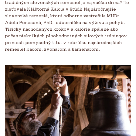
tradičných slovenských remesiel je najväčšia drina? To
zisťovala Kláštorná Kalcia v štúdii Najnáročnejšie
slovenské remeslá, ktorú odborne zastrešila MUDr.
Adela Penesová, PhD., odborníčka na výživu a pohyb.
Tisícky nachodených krokov a kalórie spálené ako
počas niekoľkých plnohodnotných silových tréningov
priniesli pomyselný titul v rebríčku najnáročnejších
remesiel bačom, zvonárom a kamenárom.