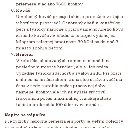
priemere viac ako 7600 krokov.
Kováč
Umelecký kováč pracuje takisto prevažne v stoji a
v horúcom prostredí. Otvorený oheň v kováčskej
peci a fyzicky náročné opracovanie horúceho kovu
zaradilo kováčov z hľadiska energie vydanej na
kilogram telesnej hmotnosti 39 kCal na delené 3.
miesto spolu s bačom.
Hrnčiar
V rebríčku sledovaných remesiel skončili na
poslednom mieste hrnčiari, ale aj ich práca
vyžaduje fyzickú zdatnosť a svalovú silu. Pri práci
s hlinou na hrnčiarskom kruhu síce strávia väčšinu
času v sede a urobia počas pracovnej doby
najmenej krokov, ale ich najvyššia srdcovú
frekvenciu počas maximálnej fyzickej záťaže
takisto prekročila 100 úderov za minútu.
Napite sa vápnika
Pre fyzicky náročné remeslá aj športy je veľmi dôležitý
pravidelný príjem vápnika, ideálne z prirodzených