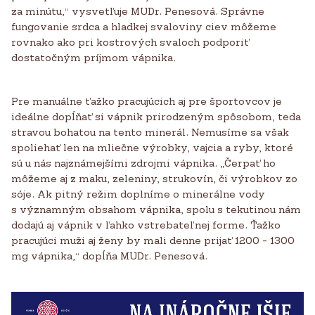
za minútu,“ vysvetľuje MUDr. Penesová. Správne
fungovanie srdca a hladkej svaloviny ciev môžeme
rovnako ako pri kostrových svaloch podporiť
dostatočným príjmom vápnika.
Pre manuálne ťažko pracujúcich aj pre športovcov je
ideálne dopĺňať si vápnik prirodzeným spôsobom, teda
stravou bohatou na tento minerál. Nemusíme sa však
spoliehať len na mliečne výrobky, vajcia a ryby, ktoré
sú u nás najznámejšími zdrojmi vápnika. „Čerpať ho
môžeme aj z maku, zeleniny, strukovín, či výrobkov zo
sóje. Ak pitný režim doplníme o minerálne vody
s významným obsahom vápnika, spolu s tekutinou nám
dodajú aj vápnik v ľahko vstrebateľnej forme. Ťažko
pracujúci muži aj ženy by mali denne prijať 1200 - 1300
mg vápnika,“ dopĺňa MUDr. Penesová.