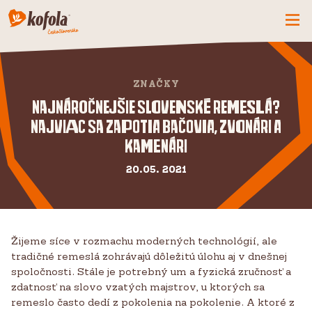
ČO MÁME NOVÉ
ZNAČKY
SPOZNAJ FIRMU
Najnáročnejšie slovenské remeslá?
KOFOLA
Najviac sa zapotia bačovia, zvonári a
PRODUKTY
kamenári
PRIDAJ SA K NÁM
20.05. 2021
BUĎME PARŤÁCI
KONTAKTY
Žijeme síce v rozmachu moderných technológií, ale
tradičné remeslá zohrávajú dôležitú úlohu aj v dnešnej
spoločnosti. Stále je potrebný um a fyzická zručnosť a
zdatnosť na slovo vzatých majstrov, u ktorých sa
remeslo často dedí z pokolenia na pokolenie. A ktoré z
CZ
SK
EN