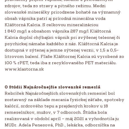
zdrojov, teda zo stravy a pitného režimu. Medzi
slovenské minerálky prirodzene bohaté na významný
obsah vápnika patrí aj prírodná minerálna voda
Kláštorná Kalcia. S celkovou mineralizáciou
1 840 mg/l a obsahom vápnika 287 mg/l Kláštorná
Kalcia doplní chýbajúci vápnik pri zvýšenej telesnej či
psychickej námahe každého z nás. Kláštorná Kalcia je
dostupná v sýtenej a jemne sýtenej verzii, v 1,5 a 0,5-
litrovom balení. Fľaše Kláštornej Kalcia sú vyrobené zo
100 % rPET, teda iba z recyklovaného PET materiálu.
www.klastorna.sk
O štúdii Najnáročnejšie slovenské remeslá
Rebríček Najnáročnejších slovenských remesiel bol
zostavený na základe merania fyzickej záťaže, spotreby
kalórií, srdcového tepu a prejdených krokov u 18
remeselníkov, mužov, v 7 odboroch. Štúdia bola
realizovaná v období apríl – máj 2021 a vyhodnotila ju
MUDr. Adela Penesová, PhD., lekárka, odborníčka na