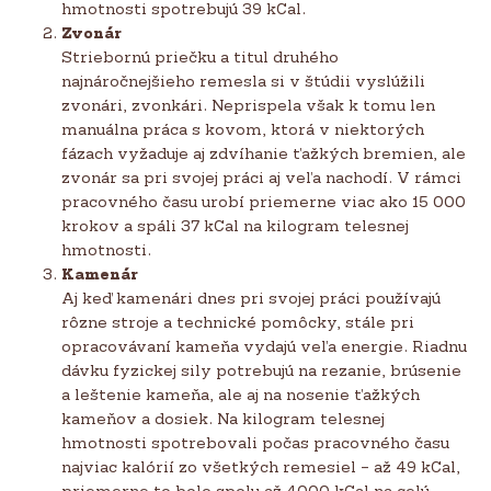
hmotnosti spotrebujú 39 kCal.
Zvonár
Striebornú priečku a titul druhého
najnáročnejšieho remesla si v štúdii vyslúžili
zvonári, zvonkári. Neprispela však k tomu len
manuálna práca s kovom, ktorá v niektorých
fázach vyžaduje aj zdvíhanie ťažkých bremien, ale
zvonár sa pri svojej práci aj veľa nachodí. V rámci
pracovného času urobí priemerne viac ako 15 000
krokov a spáli 37 kCal na kilogram telesnej
hmotnosti.
Kamenár
Aj keď kamenári dnes pri svojej práci používajú
rôzne stroje a technické pomôcky, stále pri
opracovávaní kameňa vydajú veľa energie. Riadnu
dávku fyzickej sily potrebujú na rezanie, brúsenie
a leštenie kameňa, ale aj na nosenie ťažkých
kameňov a dosiek. Na kilogram telesnej
hmotnosti spotrebovali počas pracovného času
najviac kalórií zo všetkých remesiel – až 49 kCal,
priemerne to bolo spolu až 4000 kCal na celú