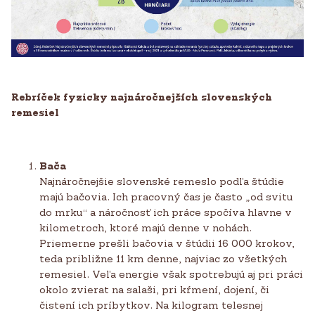
Rebríček fyzicky najnáročnejších slovenských
remesiel
Bača
Najnáročnejšie slovenské remeslo podľa štúdie
majú bačovia. Ich pracovný čas je často „od svitu
do mrku“ a náročnosť ich práce spočíva hlavne v
kilometroch, ktoré majú denne v nohách.
Priemerne prešli bačovia v štúdii 16 000 krokov,
teda približne 11 km denne, najviac zo všetkých
remesiel. Veľa energie však spotrebujú aj pri práci
okolo zvierat na salaši, pri kŕmení, dojení, či
čistení ich príbytkov. Na kilogram telesnej