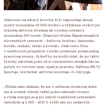
Odborníci na zdravý životný štýl odporúčajú denne
urobiť minimálne 10 000 krokov a týždenne stráviť pri
fyzickej aktivite strednej až vysokej intenzity
minimálne 150 minút. Účastníci štúdie Najnáročnejších
slovenských remesiel – bačovia, hrnčiari, kamenári,
kováči, rezbári, sklári a zvonári, však tieto čísla
v niektorých prípadoch vysoko prekonali počas jednej
pracovnej zmeny. Aj keď by sa mohlo zdať, že po takto
fyzicky náročnej práci už si remeselníci nenájdu čas na
pohyb vo voľnom čase, opak je pravdou. Väčšina (85 %)
športuje, hrá futbal, aktívne bicykluje, či robí jogu.
„Štúdia nám ukázala, že ani v súčasnej modernej dobe
nie je možné všetku ťažkú prácu nahradiť strojmi
a výdaj energie je aj pri našich tradičných remeslách
častokrát aj o 150 – 200 % vyšší ako pri sedavých