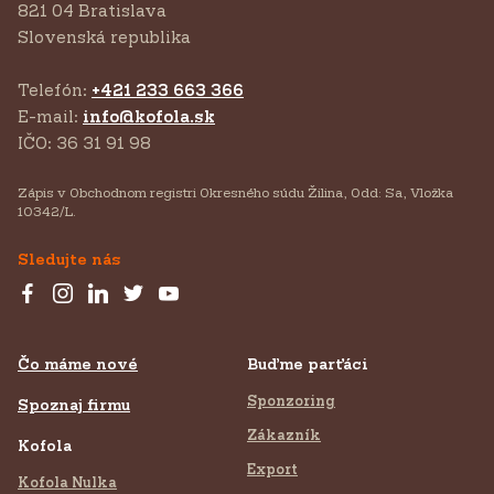
821 04 Bratislava
Slovenská republika
Telefón:
+421 233 663 366
E-mail:
info@kofola.sk
IČO: 36 31 91 98
Zápis v Obchodnom registri Okresného súdu Žilina, Odd: Sa, Vložka
10342/L.
Sledujte nás
Čo máme nové
Buďme parťáci
Sponzoring
Spoznaj firmu
Zákazník
Kofola
Export
Kofola Nulka