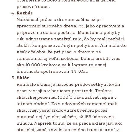
pracovnú dobu.
Rezbár
Náročnosť práce s drevom začína už pri
spracovaní surového dreva, pri jeho opracovaní a
príprave na ďalšie použitie. Monotónne pohyby
rúk jednostranne zaťažujú telo, čo by mali rezbári,
stolári kompenzovať iným pohybom. Asi málokto
však očakáva, že pri práci s drevom sa
remeselníci aj veľa nachodia. Denne urobili viac
ako 10 000 krokov a na kilogram telesnej
hmotnosti spotrebovali 44 kCal.
Sklár
Remeslo sklára je náročné predovšetkým kvôli
práci v stoji a v horúcom prostredí. Teplota
sklárskej pece nad 1000 ֯C dáva zabrať najmä v
letnom období. Zo sledovaných remesiel mali
sklári najvyššiu srdcovú frekvenciu počas
maximálnej fyzickej záťaže, až 155 úderov za
minútu. Napriek tomu, že sa práca sklára javí ako
statická, zapája svalstvo celého trupu a urobí v