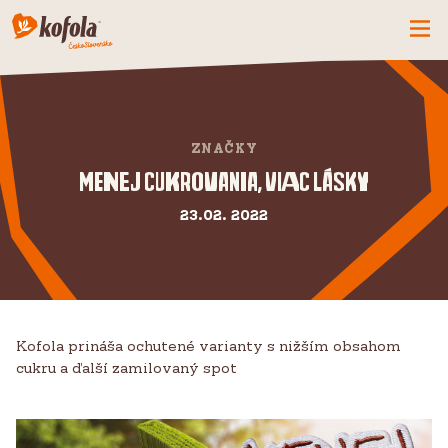
ČO MÁME NOVÉ
SPOZNAJ FIRMU
ZNAČKY
KOFOLA
Menej cukrovania, viac lásky
PRODUKTY
23.02. 2022
PRIDAJ SA K NÁM
BUĎME PARŤÁCI
KONTAKTY
Kofola prináša ochutené varianty s nižším obsahom
cukru a ďalší zamilovaný spot
CZ
SK
EN