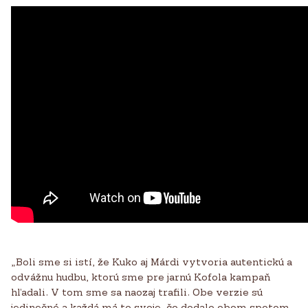
„Boli sme si istí, že Kuko aj Márdi vytvoria autentickú a
odvážnu hudbu, ktorú sme pre jarnú Kofola kampaň
hľadali. V tom sme sa naozaj trafili. Obe verzie sú
jedinečné a každá má to svoje, čo dodalo obom spotom