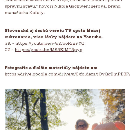
správnu šťavu,“ hovorí Nikola Gschwentnerová, brand
manažérka Kofoly.
Slovenskú aj českú verziu TV spotu Menej
cukrovania, viac lásky nájdete na Youtube.
SK -
https://youtu.be/v4nCooRmFYQ
CZ -
https://youtu.be/MS2EJMT2pyg
Fotografie a ďalšie materiály nájdete na:
https://drive.google.com/drive/u/0/folders/1OyQgDmPD