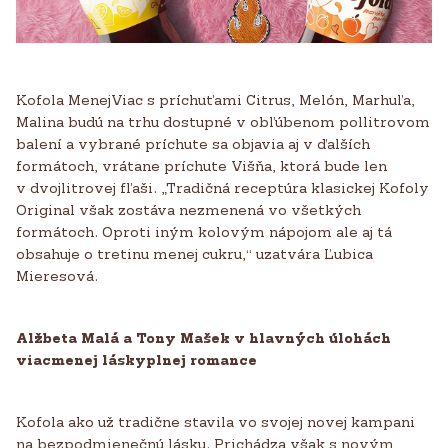
Kofola MenejViac s príchuťami Citrus, Melón, Marhuľa,
Malina budú na trhu dostupné v obľúbenom pollitrovom
balení a vybrané príchute sa objavia aj v ďalších
formátoch, vrátane príchute Višňa, ktorá bude len
v dvojlitrovej fľaši. „Tradičná receptúra klasickej Kofoly
Original však zostáva nezmenená vo všetkých
formátoch. Oproti iným kolovým nápojom ale aj tá
obsahuje o tretinu menej cukru,“ uzatvára Ľubica
Mieresová.
Alžbeta Malá a Tony Mašek v hlavných úlohách
viacmenej láskyplnej romance
Kofola ako už tradične stavila vo svojej novej kampani
na bezpodmienečnú lásku. Prichádza však s novým