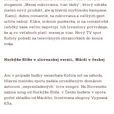
sloganom „Menej cukrovania, viac lásky“, ktorý odráža
nielen nový produkt, ale aj hlavnú myšlienku kampane.
Kamil, dušou romantik, sa cukrovania a veľkých gest
určite nebojí. Klára, srdcom punkerka, si na romantické
rečičky zase veľmi nepotrpí. Ich lovestory potvrdzuje,
že aj vo vzťahoch platí: menej je viac. Nový TV spot
Kofoly pobeží na televíznych obrazovkách do konca
mája.
Horkýže Slíže v slovenskej verzii, Márdi v českej
Ani v prípade hudby nenechala Kofola nič na náhodu.
Hlavnú melódiu spotu zadala osvedčeným domácim
autorom „nepresladených“ love songov. Na Slovensku
zaznie song od Horkýže Slíže, v Česku budete v spote
počuť skladbu od Márdiho, frontmana skupiny Vypsaná
fiXa.