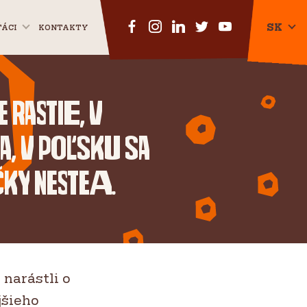
SK
ŤÁCI
KONTAKTY
CZ
EN
rastie, v
a, v Poľsku sa
ky Nestea.
 narástli o
jšieho