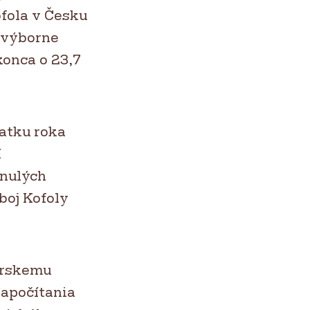
fola v Česku
a výborne
konca o 23,7
atku roka
í
inulých
boj Kofoly
dárskemu
započítania