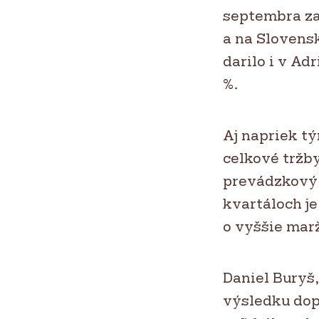
septembra za
a na Slovens
darilo i v Ad
%.
Aj napriek t
celkové tržby 
prevádzkový z
kvartáloch j
o vyššie mar
Daniel Buryš
výsledku dop