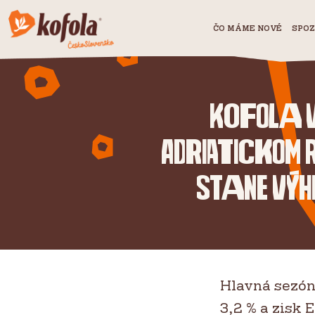
ČO MÁME NOVÉ
SPOZ
Kofola v
Adriatickom r
stane výh
Hlavná sezóna
3,2 % a zisk 