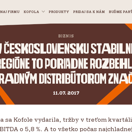
NAJ FIRMU
KOFOLA
PRODUKTY
PRIDAJ SA K NÁM
BUĎME PAR
BIZNIS
 Československu stabilne 
egióne to poriadne rozbehl
radným distribútorom znač
11.07. 2017
 sa Kofole vydarila, tržby v treťom kvartáli
EBITDA o 5,8 %. A to všetko počas najchladne