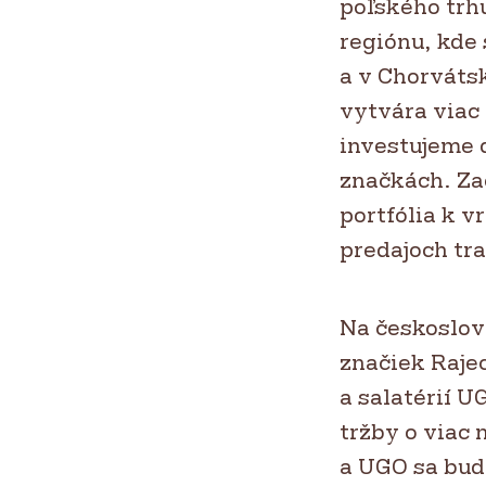
poľského trhu
regiónu, kde
a v Chorváts
vytvára viac 
investujeme 
značkách. Za
portfólia k v
predajoch tr
Na českoslov
značiek Raje
a salatérií 
tržby o viac 
a UGO sa bud