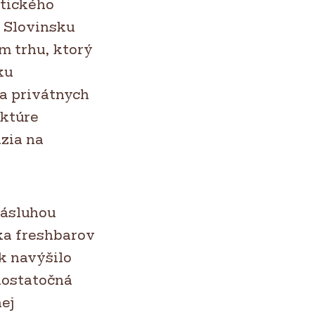
atického
v Slovinsku
m trhu, ktorý
ku
na privátnych
uktúre
azia na
zásluhou
ka freshbarov
k navýšilo
 dostatočná
ej