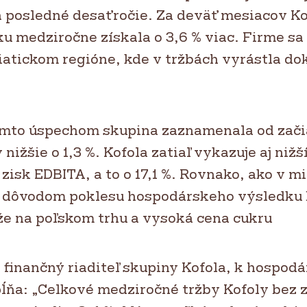
 posledné desaťročie. Za deväť mesiacov Ko
ku medziročne získala o 3,6 % viac. Firme s
riatickom regióne, kde v tržbách vyrástla do
ýmto úspechom skupina zaznamenala od zači
nižšie o 1,3 %. Kofola zatiaľ vykazuje aj nižš
isk EDBITA, a to o 17,1 %. Rovnako, ako v m
e dôvodom poklesu hospodárskeho výsledku 
že na poľskom trhu a vysoká cena cukru
, finančný riaditeľ skupiny Kofola, k hospo
ĺňa: „Celkové medziročné tržby Kofoly bez 