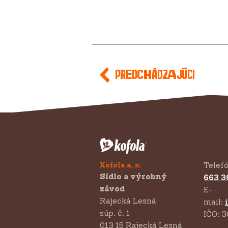
Predchádzajúci
Kofola a. s.
Telef
Sídlo a výrobný
663 3
závod
E-
Rajecká Lesná
mail:
súp. č. 1
IČO: 3
013 15 Rajecká Lesná