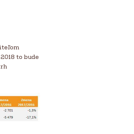
jiteľom
 2018 to bude
trh