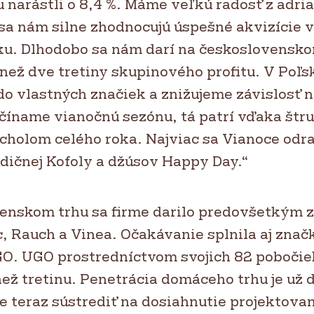
 narástli o 8,4 %. Máme veľkú radosť z adri
 sa nám silne zhodnocujú úspešné akvizície 
ku. Dlhodobo sa nám darí na československo
než dve tretiny skupinového profitu. V Poľs
do vlastných značiek a znižujeme závislosť 
číname vianočnú sezónu, tá patrí vďaka štr
rcholom celého roka. Najviac sa Vianoce odr
adičnej Kofoly a džúsov Happy Day.“
enskom trhu sa firme darilo predovšetkým 
c, Rauch a Vinea. Očakávanie splnila aj znač
UGO. UGO prostredníctvom svojich 82 pobočie
než tretinu. Penetrácia domáceho trhu je už
e teraz sústrediť na dosiahnutie projektovan