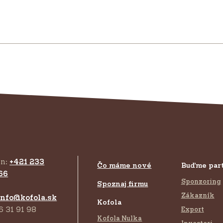
ón:
+421 233
Čo máme nové
Buďme par
66
Sponzoring
Spoznaj firmu
Zákazník
info@kofola.sk
Kofola
6 31 91 98
Export
Kofola Nulka