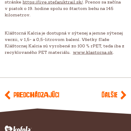
stránke
https://live.stefaniktrail.sk/
. Prenos sa začína
v piatok o 19. hodine spolu so štartom behu na 145
kilometrov.
Kláštorná Kalcia je dostupná v sýtenej a jemne sýtenej
verzii, v 1,5- a 0,5-litrovom balení. Všetky fľaše
Kláštornej Kalcia sú vyrobené zo 100 % rPET, teda iba z
recyklovaného PET materiálu.
www.klastorna.sk
.
Predchádzajúci
Ďalšie