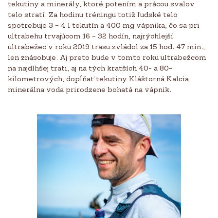
tekutiny a minerály, ktoré potením a prácou svalov
telo stratí. Za hodinu tréningu totiž ľudské telo
spotrebuje 3 – 4 l tekutín a 400 mg vápnika, čo sa pri
ultrabehu trvajúcom 16 – 32 hodín, najrýchlejší
ultrabežec v roku 2019 trasu zvládol za 15 hod. 47 min.,
len znásobuje. Aj preto bude v tomto roku ultrabežcom
na najdlhšej trati, aj na tých kratších 40- a 80-
kilometrových, dopĺňať tekutiny Kláštorná Kalcia,
minerálna voda prirodzene bohatá na vápnik.