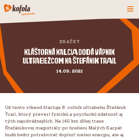
ČO MÁME NOVÉ
SPOZNAJ FIRMU
ZNAČKY
KOFOLA
Kláštorná Kalcia dodá vápnik
ultrabežcom na Štefánik Trail
PRODUKTY
PRIDAJ SA K NÁM
14.09. 2021
BUĎME PARŤÁCI
KONTAKTY
Už tento víkend štartuje 8. ročník ultrabehu Štefánik
Trail, ktorý preverí fyzickú a psychickú zdatnosť aj
tých najodvážnejších. Na 145 km dlhej trase
Štefánikovej magistrály po hrebeni Malých Karpát
budú bežci potrebovať doplniť nielen energiu, ale aj
CZ
SK
EN