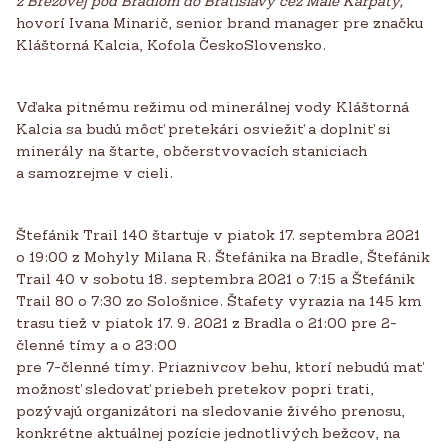
z Brezovej pod Bradlom do Bratislavy cez Malé Karpaty,“
hovorí Ivana Minarič, senior brand manager pre značku
Kláštorná Kalcia, Kofola ČeskoSlovensko.
Vďaka pitnému režimu od minerálnej vody Kláštorná
Kalcia sa budú môcť pretekári osviežiť a doplniť si
minerály na štarte, občerstvovacích staniciach
a samozrejme v cieli.
Štefánik Trail 140 štartuje v piatok 17. septembra 2021
o 19:00 z Mohyly Milana R. Štefánika na Bradle, Štefánik
Trail 40 v sobotu 18. septembra 2021 o 7:15 a Štefánik
Trail 80 o 7:30 zo Sološnice. Štafety vyrazia na 145 km
trasu tiež v piatok 17. 9. 2021 z Bradla o 21:00 pre 2-
členné tímy a o 23:00
pre 7-členné tímy. Priaznivcov behu, ktorí nebudú mať
možnosť sledovať priebeh pretekov popri trati,
pozývajú organizátori na sledovanie živého prenosu,
konkrétne aktuálnej pozície jednotlivých bežcov, na