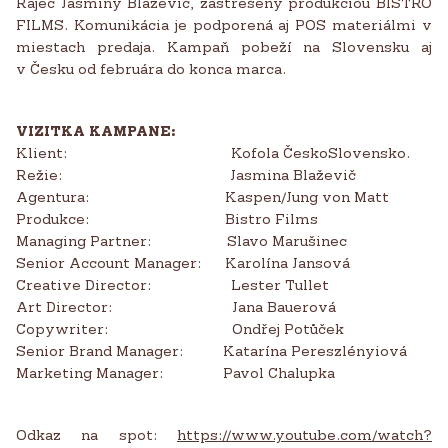
Rajec Jasminy Blaževič, zastrešený produkciou BISTRO
FILMS. Komunikácia je podporená aj POS materiálmi v
miestach predaja. Kampaň pobeží na Slovensku aj
v Česku od februára do konca marca.
VIZITKA KAMPANE:
Klient: Kofola ČeskoSlovensko.
Režie: Jasmina Blaževič
Agentura: Kaspen/Jung von Matt
Produkce: Bistro Films
Managing Partner: Slavo Marušinec
Senior Account Manager: Karolína Jansová
Creative Director: Lester Tullet
Art Director: Jana Bauerová
Copywriter: Ondřej Potůček
Senior Brand Manager: Katarína Pereszlényiová
Marketing Manager: Pavol Chalupka
Odkaz na spot:
https://www.youtube.com/watch?