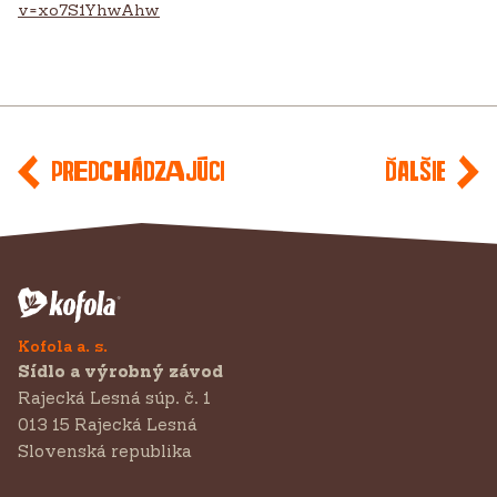
v=xo7S1YhwAhw
Predchádzajúci
Ďalšie
Kofola a. s.
Sídlo a výrobný závod
Rajecká Lesná súp. č. 1
013 15 Rajecká Lesná
Slovenská republika