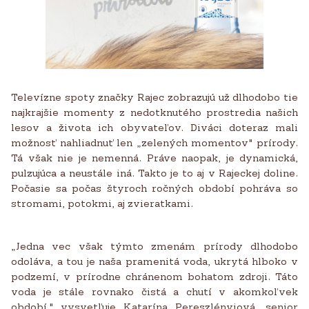
Televízne spoty značky Rajec zobrazujú už dlhodobo tie
najkrajšie momenty z nedotknutého prostredia našich
lesov a života ich obyvateľov. Diváci doteraz mali
možnosť nahliadnuť len „zelených momentov" prírody.
Tá však nie je nemenná. Práve naopak, je dynamická,
pulzujúca a neustále iná. Takto je to aj v Rajeckej doline.
Počasie sa počas štyroch ročných období pohráva so
stromami, potokmi, aj zvieratkami.
„Jedna vec však týmto zmenám prírody dlhodobo
odoláva, a tou je naša pramenitá voda, ukrytá hlboko v
podzemí, v prírodne chránenom bohatom zdroji. Táto
voda je stále rovnako čistá a chutí v akomkoľvek
období," vysvetľuje Katarína Pereszlényiová, senior