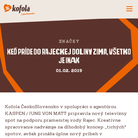
ČO MÁME NOVÉ
SPOZNAJ FIRMU
ZNAČKY
KOFOLA
Keď príde do Rajeckej doliny zima, všetko
je inak
PRODUKTY
PRIDAJ SA K NÁM
01.02. 2019
BUĎME PARŤÁCI
KONTAKTY
Kofola ČeskoSlovensko v spolupráci s agentúrou
KASPEN / JUNG VON MATT pripravila nový televízny
spot na podporu pramenitej vody Rajec. Kreatívne
spracovanie nadväzuje na dlhodobý koncep „tichých"
spotov, avšak prináša úplne nový príbeh v
CZ
SK
EN