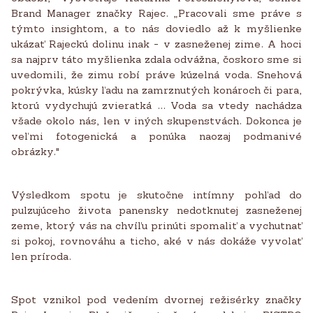
Brand Manager značky Rajec. „Pracovali sme práve s
týmto insightom, a to nás doviedlo až k myšlienke
ukázať Rajeckú dolinu inak - v zasneženej zime. A hoci
sa najprv táto myšlienka zdala odvážna, čoskoro sme si
uvedomili, že zimu robí práve kúzelná voda. Snehová
pokrývka, kúsky ľadu na zamrznutých konároch či para,
ktorú vydychujú zvieratká ... Voda sa vtedy nachádza
všade okolo nás, len v iných skupenstvách. Dokonca je
veľmi fotogenická a ponúka naozaj podmanivé
obrázky."
Výsledkom spotu je skutočne intímny pohľad do
pulzujúceho života panensky nedotknutej zasneženej
zeme, ktorý vás na chvíľu prinúti spomaliť a vychutnať
si pokoj, rovnováhu a ticho, aké v nás dokáže vyvolať
len príroda.
Spot vznikol pod vedením dvornej režisérky značky