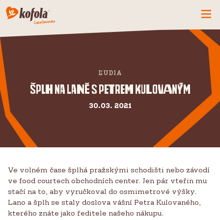
ČO MÁME NOVÉ
SPOZNAJ FIRMU
ĽUDIA
KOFOLA
Šplh na laně s Petrem Kulovaným
PRODUKTY
30.03. 2021
PRIDAJ SA K NÁM
BUĎME PARŤÁCI
KONTAKTY
Ve volném čase šplhá pražskými schodišti nebo závodí
ve food courtech obchodních center. Jen pár vteřin mu
stačí na to, aby vyručkoval do osmimetrové výšky.
Lano a šplh se staly doslova vášní Petra Kulovaného,
kterého znáte jako ředitele našeho nákupu.
CZ
SK
EN