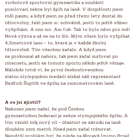
vrcholově sportovní gymnastiku a součástí
posilovací sekce byl šplh na laně. V dospělosti jsem
měl pauzu, a když jsem se před třemi lety dostal do
tělocvičny, řekl jsem si: schválně, jestli to ještě vůbec
vyšplhám. A ono nic. Ani ťuk. Tak to bylo něco pro mě!
Nová výzva a už se na to šlo. Mým cílem bylo vyšplhat
4,5metrové lano – to, které je v každé školní
tělocvičně. Tím všechno začalo. A když jsem
se prokousal až nahoru, tak jsem začal surfovat po
internetu, jestli se tomuto sportu někdo ještě věnuje.
Málokdo totiž ví, že první československou
zlatou olympijskou medaili získal náš reprezentant
Bedřich Šupčík ve šplhu na osmimetrovém laně.
A co jsi zjistil?
Nakonec jsem našel, že pod Českou
gymnastickou federací je sekce olympijského šplhu. A
tím vznikl můj nový cíl – účastnit se závodu na laně
dlouhém osm metrů. Hned jsem začal trénovat.
Největší problém byl, že nikde na Moravě (mimo Brna)