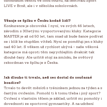
obchodním centru ve food courtu, na festivalu Sport
LIVE v Brně, ale i v několika sokolovnách.
Věnuje se šplhu v Česku hodně lidí?
Konkurence je obrovská. I nyní, ve svých 46 letech,
závodím s 30letými vysportovanými kluky. Kategorie
MASTER je až od 50 let, tam snad už bude šance podívat
se i blíž ke stupňům vítězů. Nyní se poměřuji jen s kluky
nad 40 let. S věkem už rychlost ubývá – naše věková
kategorie má oproti těm nejrychlejším dvakrát tak
dlouhé časy. Ale určitě stojí za zmínku, že světový
rekordman ve šplhu je z Česka.
Jak dlouho ti trvalo, než ses dostal do současné
kondice?
Trvalo to devět měsíců s tréninkem jednou za týden a s
častým cvičením. Pomohl ti k tomu třeba i jiný sport?
Cvičení s vlastním tělem je základ, určitě mi pomohly i
dovednosti ze sportovní gymnastiky. A na udržení