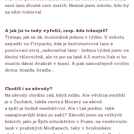
není lano dlouhé osm metrů. Neznal jsem nikoho, kdo by
na něm trénoval.
A jak jsi to tedy vyřešil, resp. kde trénuješ?
Trénuju, jak se dá, minimálně jednou v týdnu. V sobotu
nejradši ve Fittparku, kde je šestimetrové lano a
posilovací stroj „nekonečné lano“. Jednou týdně jsem ve
školní tělocvičně, ale to jen na laně 4,5 metru (tak si ho
musím dávat dvakrát v kuse). A pak samozřejmě cvičím
doma: hrazda, bradla...
Chodíš i na závody?
Na závody chodím rád, když můžu. Ale většina soutěží
je v Čechách, takže cesta z Moravy na závod
a zpět je hodně neefektivní. Ale i tak jezdím. Jaké
nejzajímavější klání jsi zažil? Závodil jsem na velkých
kláních, jako je Šplh schodištěm v Praze, na venkovním
laně v pražských Modřanech, taky v brněnském