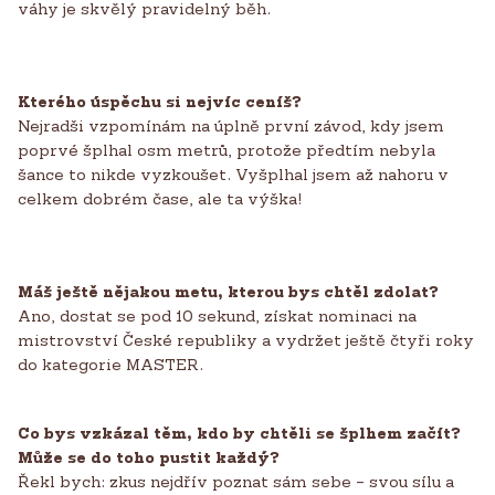
váhy je skvělý pravidelný běh.
Kterého úspěchu si nejvíc ceníš?
Nejradši vzpomínám na úplně první závod, kdy jsem
poprvé šplhal osm metrů, protože předtím nebyla
šance to nikde vyzkoušet. Vyšplhal jsem až nahoru v
celkem dobrém čase, ale ta výška!
Máš ještě nějakou metu, kterou bys chtěl zdolat?
Ano, dostat se pod 10 sekund, získat nominaci na
mistrovství České republiky a vydržet ještě čtyři roky
do kategorie MASTER.
Co bys vzkázal těm, kdo by chtěli se šplhem začít?
Může se do toho pustit každý?
Řekl bych: zkus nejdřív poznat sám sebe – svou sílu a