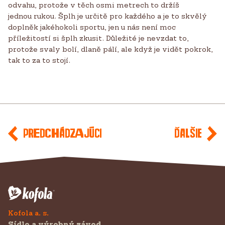
odvahu, protože v těch osmi metrech to držíš
jednou rukou. Šplh je určitě pro každého a je to skvělý
doplněk jakéhokoli sportu, jen u nás není moc
příležitostí si šplh zkusit. Důležité je nevzdat to,
protože svaly bolí, dlaně pálí, ale když je vidět pokrok,
tak to za to stojí.
Predchádzajúci
Ďalšie
Kofola a. s.
Sídlo a výrobný závod