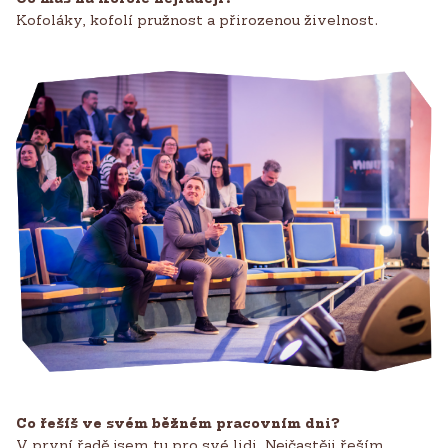
Kofoláky, kofolí pružnost a přirozenou živelnost.
Co řešíš ve svém běžném pracovním dni?
V první řadě jsem tu pro své lidi. Nejčastěji řeším