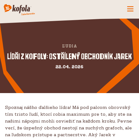
ČO MÁME NOVÉ
SPOZNAJ FIRMU
ĽUDIA
KOFOLA
Lídři z Kofoly: Ostřílený obchodník Jarek
PRODUKTY
22.04. 2026
PRIDAJ SA K NÁM
BUĎME PARŤÁCI
KONTAKTY
Spoznaj nášho ďalšieho lídra! Má pod palcom obrovský
tím tristo ľudí, ktorí robia maximum pre to, aby ste sa
našimi nápojmi mohli osviežiť na každom kroku. Pevne
verí, že úspešný obchod nestojí na suchých grafoch, ale
na ľudskom prístupe a partnerstve. Aký Jarek v
CZ
SK
EN