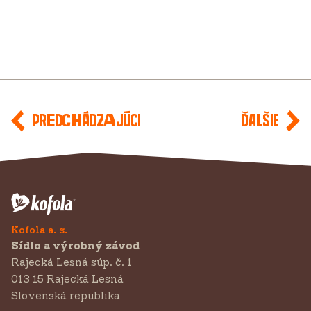
Predchádzajúci
Ďalšie
Kofola a. s.
Sídlo a výrobný závod
Rajecká Lesná súp. č. 1
013 15 Rajecká Lesná
Slovenská republika