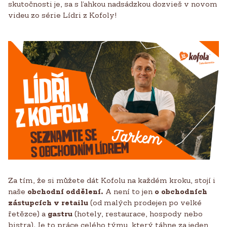
skutočnosti je, sa s ľahkou nadsádzkou dozvieš v novom
videu zo série Lídri z Kofoly!
Za tím, že si můžete dát Kofolu na každém kroku, stojí i
naše
obchodní oddělení.
A není to jen
o obchodních
zástupcích v retailu
(od malých prodejen po velké
řetězce) a
gastru
(hotely, restaurace, hospody nebo
bistra). Je to práce celého týmu, který táhne za jeden