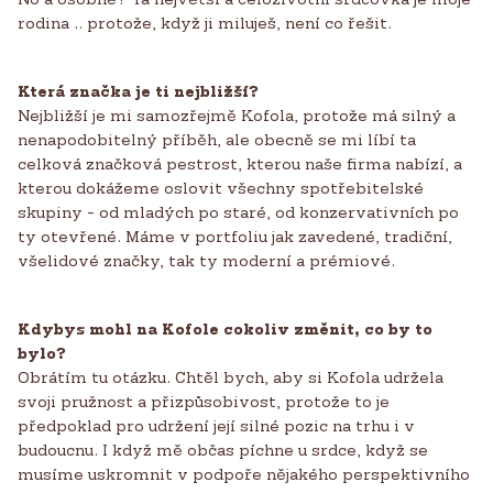
rodina .. protože, když ji miluješ, není co řešit.
Která značka je ti nejbližší?
Nejbližší je mi samozřejmě Kofola, protože má silný a
nenapodobitelný příběh, ale obecně se mi líbí ta
celková značková pestrost, kterou naše firma nabízí, a
kterou dokážeme oslovit všechny spotřebitelské
skupiny - od mladých po staré, od konzervativních po
ty otevřené. Máme v portfoliu jak zavedené, tradiční,
všelidové značky, tak ty moderní a prémiové.
Kdybys mohl na Kofole cokoliv změnit, co by to
bylo?
Obrátím tu otázku. Chtěl bych, aby si Kofola udržela
svoji pružnost a přizpůsobivost, protože to je
předpoklad pro udržení její silné pozic na trhu i v
budoucnu. I když mě občas píchne u srdce, když se
musíme uskromnit v podpoře nějakého perspektivního