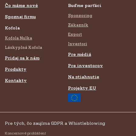
Čo máme nové
Buďme parťáci
Sponzoring
Spoznaj firmu
Zákazník
Kofola
Export
Kofola Nulka
Investori
Láskyplná Kofola
Pre médiá
Pridaj sa k nám
Pre investorov
Produkty
Na stiahnutie
Kontakty
Projekty EU
Pre tých, čo zaujíma GDPR a Whistleblowing
Koncernové prohlášení