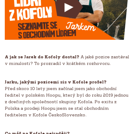
A jak se Jarek do Kofoly dostal?
A jaké pozice zastával
v minulosti? To prozradil v krátkém rozhovoru.
Jarku, jakými pozicemi sis v Kofole prošel?
Před skoro 10 lety jsem začínal jsem jako obchodní
ředitel v polském Hoopu, který byl do roku 2019 jednou
z dceřiných společností skupiny Kofola. Po exitu z
Polska a prodeji Hoopu jsem se stal obchodním
ředitelem v Kofole ČeskoSlovensko.
Co máš na Kofole nejraději?