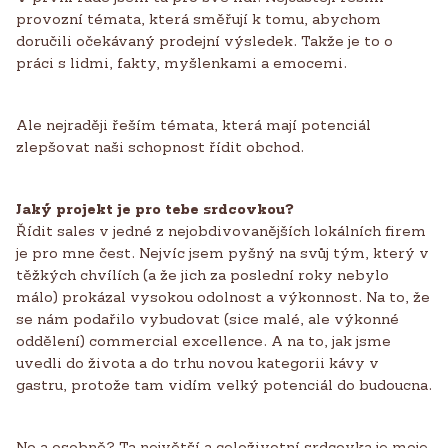
provozní témata, která směřují k tomu, abychom
doručili očekávaný prodejní výsledek. Takže je to o
práci s lidmi, fakty, myšlenkami a emocemi.
Ale nejraději řeším témata, která mají potenciál
zlepšovat naši schopnost řídit obchod.
Jaký projekt je pro tebe srdcovkou?
Řídit sales v jedné z nejobdivovanějších lokálních firem
je pro mne čest. Nejvíc jsem pyšný na svůj tým, který v
těžkých chvílích (a že jich za poslední roky nebylo
málo) prokázal vysokou odolnost a výkonnost. Na to, že
se nám podařilo vybudovat (sice malé, ale výkonné
oddělení) commercial excellence. A na to, jak jsme
uvedli do života a do trhu novou kategorii kávy v
gastru, protože tam vidím velký potenciál do budoucna.
No a osobně? Ta největší a celoživotní srdcovka je moje