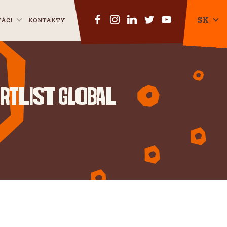
SK
ŤÁCI
KONTAKTY
CZ
EN
rtlist Global