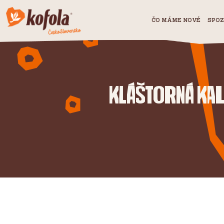
ČO MÁME NOVÉ
SPOZ
Kláštorná Ka