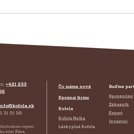
ón:
+421 233
Čo máme nové
Buďme par
66
Sponzoring
Spoznaj firmu
Zákazník
info@kofola.sk
Kofola
6 31 91 98
Export
Kofola Nulka
Investori
 Obchodnom registri
Láskyplná Kofola
ho súdu Žilina,