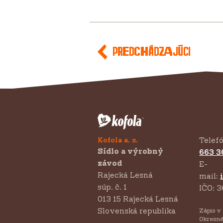
Predchádzajúci
Kofola a. s.
Telef
Sídlo a výrobný
663 3
závod
E-
Rajecká Lesná
mail:
súp. č. 1
IČO: 3
013 15 Rajecká Lesná
Slovenská republika
Zápis v
Okresné