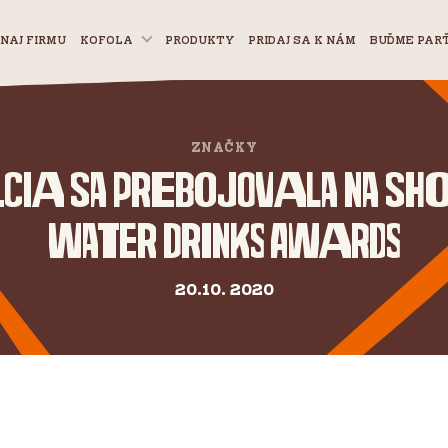
NAJ FIRMU
KOFOLA
PRODUKTY
PRIDAJ SA K NÁM
BUĎME PAR
ZNAČKY
lcia sa prebojovala na sho
Water Drinks Awards
20.10. 2020