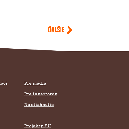
Ďalšie
ťáci
Pre médiá
Pre investorov
Na stiahnutie
Projekty EU