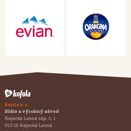
Kofola a. s.
Sídlo a výrobný závod
Rajecká Lesná súp. č. 1
013 15 Rajecká Lesná