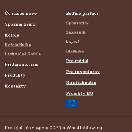
Čo máme nové
Buďme parťáci
Sponzoring
Spoznaj firmu
Zákazník
Kofola
Export
Kofola Nulka
Investori
Láskyplná Kofola
Pre médiá
Pridaj sa k nám
Pre investorov
Produkty
Na stiahnutie
Kontakty
Projekty EU
Pre tých, čo zaujíma GDPR a Whistleblowing