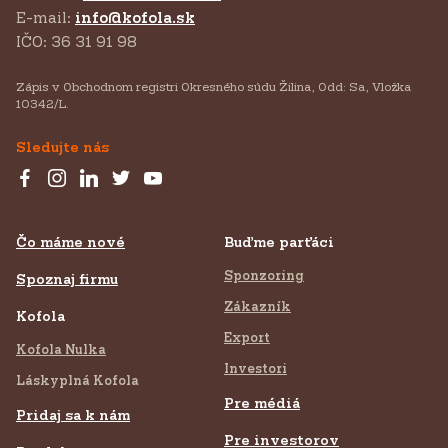
E-mail:
info@kofola.sk
IČO: 36 31 91 98
Zápis v Obchodnom registri Okresného súdu Žilina, Odd: Sa, Vložka
10342/L.
Sledujte nás
Čo máme nové
Buďme parťáci
Sponzoring
Spoznaj firmu
Zákazník
Kofola
Export
Kofola Nulka
Investori
Láskyplná Kofola
Pre médiá
Pridaj sa k nám
Pre investorov